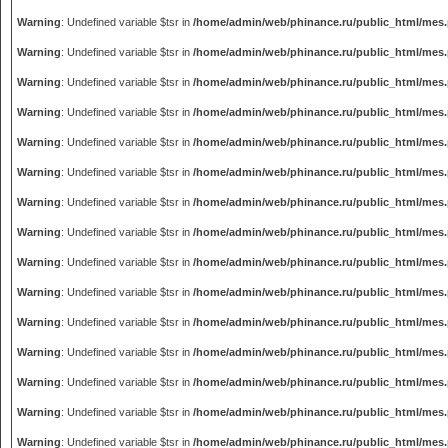
Warning
: Undefined variable $tsr in
/home/admin/web/phinance.ru/public_html/mes
Warning
: Undefined variable $tsr in
/home/admin/web/phinance.ru/public_html/mes
Warning
: Undefined variable $tsr in
/home/admin/web/phinance.ru/public_html/mes
Warning
: Undefined variable $tsr in
/home/admin/web/phinance.ru/public_html/mes
Warning
: Undefined variable $tsr in
/home/admin/web/phinance.ru/public_html/mes
Warning
: Undefined variable $tsr in
/home/admin/web/phinance.ru/public_html/mes
Warning
: Undefined variable $tsr in
/home/admin/web/phinance.ru/public_html/mes
Warning
: Undefined variable $tsr in
/home/admin/web/phinance.ru/public_html/mes
Warning
: Undefined variable $tsr in
/home/admin/web/phinance.ru/public_html/mes
Warning
: Undefined variable $tsr in
/home/admin/web/phinance.ru/public_html/mes
Warning
: Undefined variable $tsr in
/home/admin/web/phinance.ru/public_html/mes
Warning
: Undefined variable $tsr in
/home/admin/web/phinance.ru/public_html/mes
Warning
: Undefined variable $tsr in
/home/admin/web/phinance.ru/public_html/mes
Warning
: Undefined variable $tsr in
/home/admin/web/phinance.ru/public_html/mes
Warning
: Undefined variable $tsr in
/home/admin/web/phinance.ru/public_html/mes