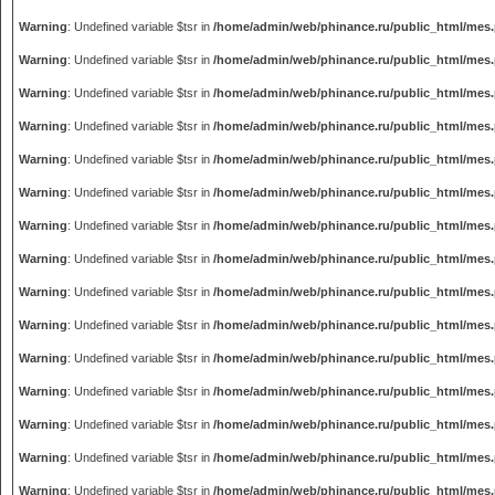
Warning
: Undefined variable $tsr in
/home/admin/web/phinance.ru/public_html/mes
Warning
: Undefined variable $tsr in
/home/admin/web/phinance.ru/public_html/mes
Warning
: Undefined variable $tsr in
/home/admin/web/phinance.ru/public_html/mes
Warning
: Undefined variable $tsr in
/home/admin/web/phinance.ru/public_html/mes
Warning
: Undefined variable $tsr in
/home/admin/web/phinance.ru/public_html/mes
Warning
: Undefined variable $tsr in
/home/admin/web/phinance.ru/public_html/mes
Warning
: Undefined variable $tsr in
/home/admin/web/phinance.ru/public_html/mes
Warning
: Undefined variable $tsr in
/home/admin/web/phinance.ru/public_html/mes
Warning
: Undefined variable $tsr in
/home/admin/web/phinance.ru/public_html/mes
Warning
: Undefined variable $tsr in
/home/admin/web/phinance.ru/public_html/mes
Warning
: Undefined variable $tsr in
/home/admin/web/phinance.ru/public_html/mes
Warning
: Undefined variable $tsr in
/home/admin/web/phinance.ru/public_html/mes
Warning
: Undefined variable $tsr in
/home/admin/web/phinance.ru/public_html/mes
Warning
: Undefined variable $tsr in
/home/admin/web/phinance.ru/public_html/mes
Warning
: Undefined variable $tsr in
/home/admin/web/phinance.ru/public_html/mes