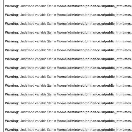
Warning
: Undefined variable $tsr in
/home/admin/web/phinance.ru/public_html/mes
Warning
: Undefined variable $tsr in
/home/admin/web/phinance.ru/public_html/mes
Warning
: Undefined variable $tsr in
/home/admin/web/phinance.ru/public_html/mes
Warning
: Undefined variable $tsr in
/home/admin/web/phinance.ru/public_html/mes
Warning
: Undefined variable $tsr in
/home/admin/web/phinance.ru/public_html/mes
Warning
: Undefined variable $tsr in
/home/admin/web/phinance.ru/public_html/mes
Warning
: Undefined variable $tsr in
/home/admin/web/phinance.ru/public_html/mes
Warning
: Undefined variable $tsr in
/home/admin/web/phinance.ru/public_html/mes
Warning
: Undefined variable $tsr in
/home/admin/web/phinance.ru/public_html/mes
Warning
: Undefined variable $tsr in
/home/admin/web/phinance.ru/public_html/mes
Warning
: Undefined variable $tsr in
/home/admin/web/phinance.ru/public_html/mes
Warning
: Undefined variable $tsr in
/home/admin/web/phinance.ru/public_html/mes
Warning
: Undefined variable $tsr in
/home/admin/web/phinance.ru/public_html/mes
Warning
: Undefined variable $tsr in
/home/admin/web/phinance.ru/public_html/mes
Warning
: Undefined variable $tsr in
/home/admin/web/phinance.ru/public_html/mes