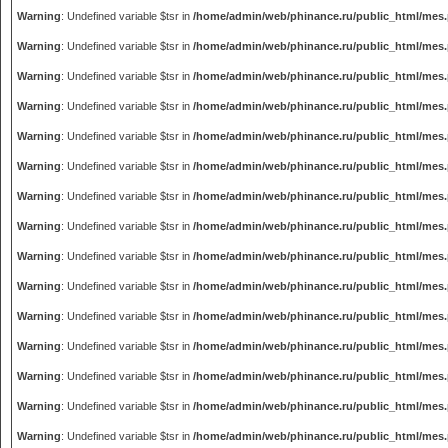
Warning
: Undefined variable $tsr in
/home/admin/web/phinance.ru/public_html/mes
Warning
: Undefined variable $tsr in
/home/admin/web/phinance.ru/public_html/mes
Warning
: Undefined variable $tsr in
/home/admin/web/phinance.ru/public_html/mes
Warning
: Undefined variable $tsr in
/home/admin/web/phinance.ru/public_html/mes
Warning
: Undefined variable $tsr in
/home/admin/web/phinance.ru/public_html/mes
Warning
: Undefined variable $tsr in
/home/admin/web/phinance.ru/public_html/mes
Warning
: Undefined variable $tsr in
/home/admin/web/phinance.ru/public_html/mes
Warning
: Undefined variable $tsr in
/home/admin/web/phinance.ru/public_html/mes
Warning
: Undefined variable $tsr in
/home/admin/web/phinance.ru/public_html/mes
Warning
: Undefined variable $tsr in
/home/admin/web/phinance.ru/public_html/mes
Warning
: Undefined variable $tsr in
/home/admin/web/phinance.ru/public_html/mes
Warning
: Undefined variable $tsr in
/home/admin/web/phinance.ru/public_html/mes
Warning
: Undefined variable $tsr in
/home/admin/web/phinance.ru/public_html/mes
Warning
: Undefined variable $tsr in
/home/admin/web/phinance.ru/public_html/mes
Warning
: Undefined variable $tsr in
/home/admin/web/phinance.ru/public_html/mes