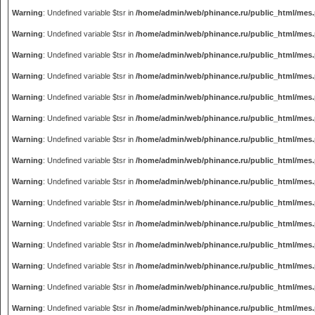
Warning
: Undefined variable $tsr in
/home/admin/web/phinance.ru/public_html/mes
Warning
: Undefined variable $tsr in
/home/admin/web/phinance.ru/public_html/mes
Warning
: Undefined variable $tsr in
/home/admin/web/phinance.ru/public_html/mes
Warning
: Undefined variable $tsr in
/home/admin/web/phinance.ru/public_html/mes
Warning
: Undefined variable $tsr in
/home/admin/web/phinance.ru/public_html/mes
Warning
: Undefined variable $tsr in
/home/admin/web/phinance.ru/public_html/mes
Warning
: Undefined variable $tsr in
/home/admin/web/phinance.ru/public_html/mes
Warning
: Undefined variable $tsr in
/home/admin/web/phinance.ru/public_html/mes
Warning
: Undefined variable $tsr in
/home/admin/web/phinance.ru/public_html/mes
Warning
: Undefined variable $tsr in
/home/admin/web/phinance.ru/public_html/mes
Warning
: Undefined variable $tsr in
/home/admin/web/phinance.ru/public_html/mes
Warning
: Undefined variable $tsr in
/home/admin/web/phinance.ru/public_html/mes
Warning
: Undefined variable $tsr in
/home/admin/web/phinance.ru/public_html/mes
Warning
: Undefined variable $tsr in
/home/admin/web/phinance.ru/public_html/mes
Warning
: Undefined variable $tsr in
/home/admin/web/phinance.ru/public_html/mes