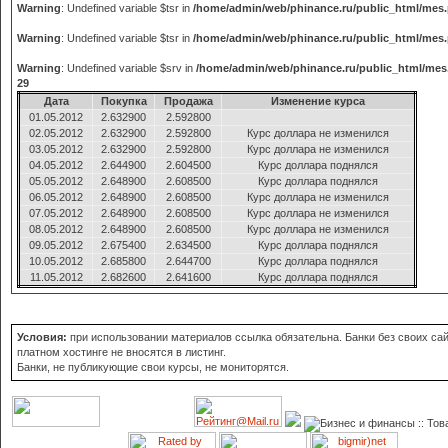
Warning
: Undefined variable $tsr in
/home/admin/web/phinance.ru/public_html/mes
Warning
: Undefined variable $tsr in
/home/admin/web/phinance.ru/public_html/mes
Warning
: Undefined variable $srv in
/home/admin/web/phinance.ru/public_html/mes
29
Дата
Покупка
Продажа
Изменение курса
01.05.2012
2.632900
2.592800
02.05.2012
2.632900
2.592800
Курс доллара не изменился
03.05.2012
2.632900
2.592800
Курс доллара не изменился
04.05.2012
2.644900
2.604500
Курс доллара поднялся
05.05.2012
2.648900
2.608500
Курс доллара поднялся
06.05.2012
2.648900
2.608500
Курс доллара не изменился
07.05.2012
2.648900
2.608500
Курс доллара не изменился
08.05.2012
2.648900
2.608500
Курс доллара не изменился
09.05.2012
2.675400
2.634500
Курс доллара поднялся
10.05.2012
2.685800
2.644700
Курс доллара поднялся
11.05.2012
2.682600
2.641600
Курс доллара поднялся
Условия:
при использовании материалов ссылка обязательна. Банки без своих сай
платном хостинге не вносятся в листинг.
Банки, не публикующие свои курсы, не мониторятся.