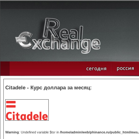
Citadele - Курс доллара за месяц:
Warning
: Undefined variable $tsr in
/home/admin/web/phinance.ru/public_html/mes