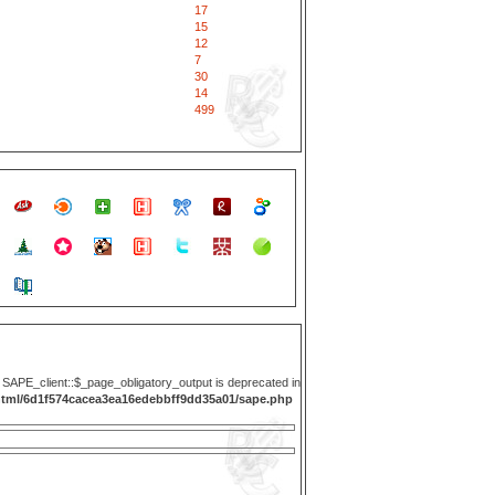
17
15
12
7
30
14
499
y SAPE_client::$_page_obligatory_output is deprecated in
html/6d1f574cacea3ea16edebbff9dd35a01/sape.php