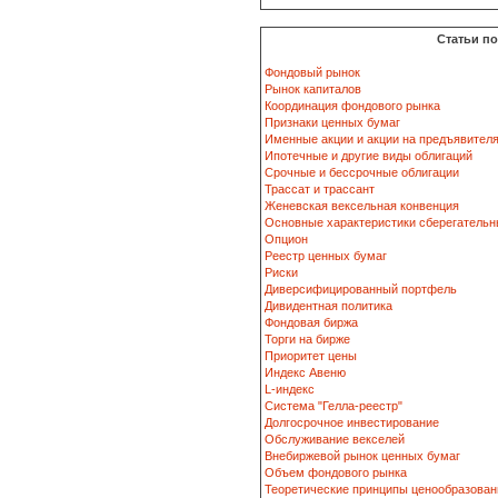
Статьи п
Фондовый рынок
Рынок капиталов
Координация фондового рынка
Признаки ценных бумаг
Именные акции и акции на предъявител
Ипотечные и другие виды облигаций
Срочные и бессрочные облигации
Трассат и трассант
Женевская вексельная конвенция
Основные характеристики сберегательн
Опцион
Реестр ценных бумаг
Риски
Диверсифицированный портфель
Дивидентная политика
Фондовая биржа
Торги на бирже
Приоритет цены
Индекс Авеню
L-индекс
Система "Гелла-реестр"
Долгосрочное инвестирование
Обслуживание векселей
Внебиржевой рынок ценных бумаг
Объем фондового рынка
Теоретические принципы ценообразован