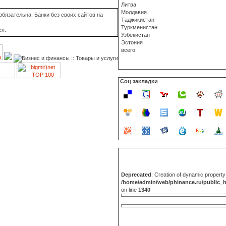
Литва
Молдавия
бязательна. Банки без своих сайтов на
Таджикистан
Туркменистан
ся.
Узбекистан
Эстония
всего
Соц закладки
Deprecated
: Creation of dynamic propert
/home/admin/web/phinance.ru/public_
on line
1340