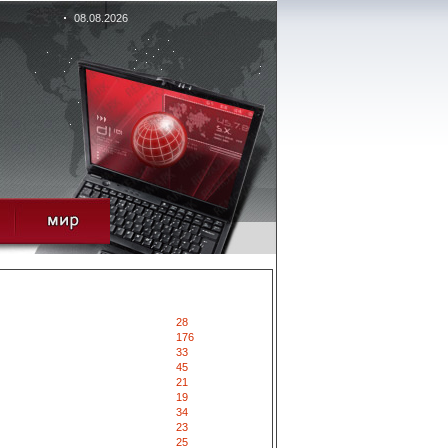
08.08.2026
28
176
33
45
21
19
34
23
25