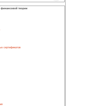
о финансовой теории
я
ых сертификатов
ия