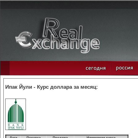
Ипак Йули - Курс доллара за месяц:
Дата
Покупка
Продажа
Изменение курса