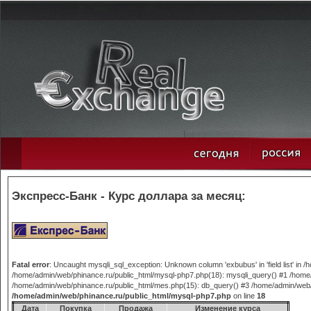
Экспресс-Банк - Курс доллара за месяц:
Fatal error
: Uncaught mysqli_sql_exception: Unknown column 'exbubus' in 'field list' in
/home/admin/web/phinance.ru/public_html/mysql-php7.php(18): mysqli_query() #1 /home/
/home/admin/web/phinance.ru/public_html/mes.php(15): db_query() #3 /home/admin/web/phi
/home/admin/web/phinance.ru/public_html/mysql-php7.php
on line
18
Дата
Покупка
Продажа
Изменение курса