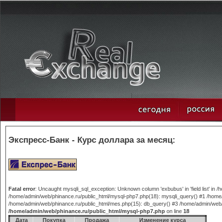
Экспресс-Банк - Курс доллара за месяц:
Fatal error
: Uncaught mysqli_sql_exception: Unknown column 'exbubus' in 'field list' in
/home/admin/web/phinance.ru/public_html/mysql-php7.php(18): mysqli_query() #1 /home/
/home/admin/web/phinance.ru/public_html/mes.php(15): db_query() #3 /home/admin/web/phi
/home/admin/web/phinance.ru/public_html/mysql-php7.php
on line
18
Дата
Покупка
Продажа
Изменение курса