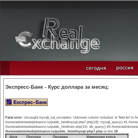
Экспресс-Банк - Курс доллара за месяц:
Fatal error
: Uncaught mysqli_sql_exception: Unknown column 'exbubus' in 'field list' in
/home/admin/web/phinance.ru/public_html/mysql-php7.php(18): mysqli_query() #1 /home/
/home/admin/web/phinance.ru/public_html/mes.php(15): db_query() #3 /home/admin/web/phi
/home/admin/web/phinance.ru/public_html/mysql-php7.php
on line
18
Дата
Покупка
Продажа
Изменение курса