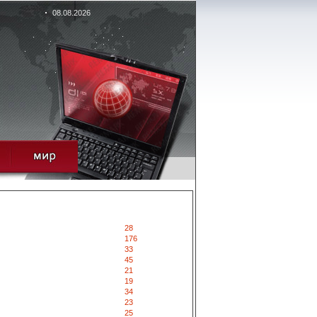
08.08.2026
28
176
33
45
21
19
34
23
25