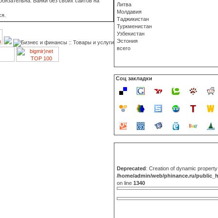
бязательна. Банки без своих сайтов на
Литва
Молдавия
ся.
Таджикистан
Туркменистан
Узбекистан
Эстония
всего
Соц закладки
Deprecated
: Creation of dynamic propert
/home/admin/web/phinance.ru/public_
on line
1340