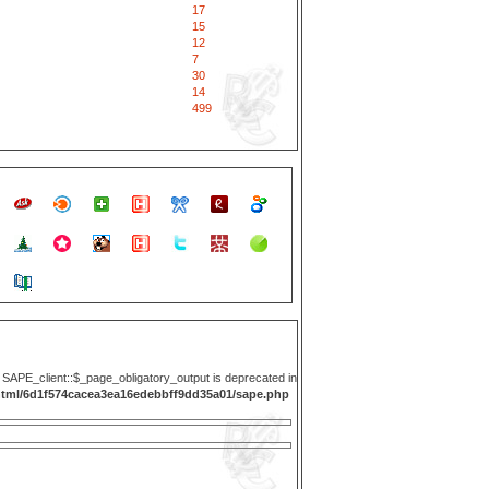
17
15
12
7
30
14
499
y SAPE_client::$_page_obligatory_output is deprecated in
html/6d1f574cacea3ea16edebbff9dd35a01/sape.php