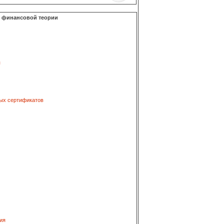
о финансовой теории
я
ых сертификатов
ия