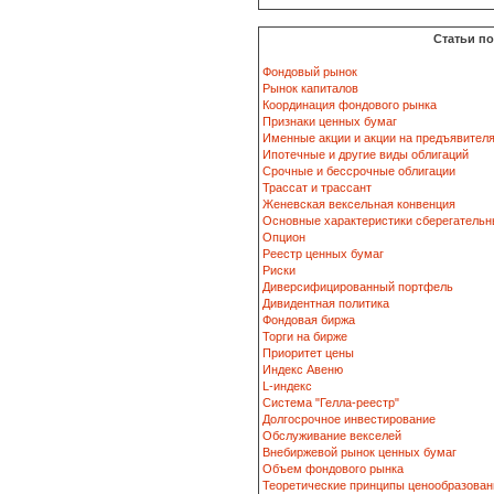
Статьи п
Фондовый рынок
Рынок капиталов
Координация фондового рынка
Признаки ценных бумаг
Именные акции и акции на предъявител
Ипотечные и другие виды облигаций
Срочные и бессрочные облигации
Трассат и трассант
Женевская вексельная конвенция
Основные характеристики сберегательн
Опцион
Реестр ценных бумаг
Риски
Диверсифицированный портфель
Дивидентная политика
Фондовая биржа
Торги на бирже
Приоритет цены
Индекс Авеню
L-индекс
Система "Гелла-реестр"
Долгосрочное инвестирование
Обслуживание векселей
Внебиржевой рынок ценных бумаг
Объем фондового рынка
Теоретические принципы ценообразован