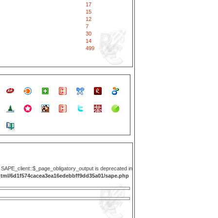
17
15
12
7
30
14
499
y SAPE_client::$_page_obligatory_output is deprecated in
html/6d1f574cacea3ea16edebbff9dd35a01/sape.php