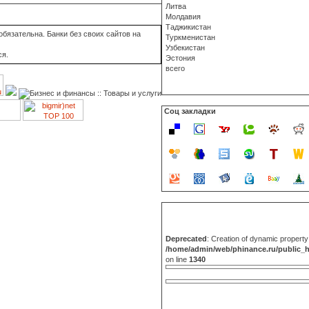
Литва
Молдавия
Таджикистан
бязательна. Банки без своих сайтов на
Туркменистан
Узбекистан
ся.
Эстония
всего
Соц закладки
Deprecated
: Creation of dynamic propert
/home/admin/web/phinance.ru/public_
on line
1340