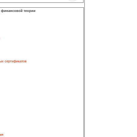
о финансовой теории
я
ых сертификатов
ия