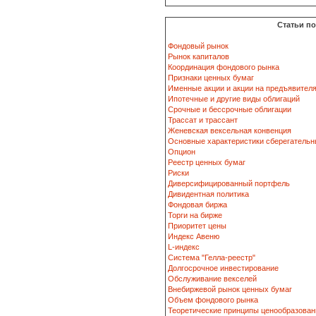
Статьи п
Фондовый рынок
Рынок капиталов
Координация фондового рынка
Признаки ценных бумаг
Именные акции и акции на предъявител
Ипотечные и другие виды облигаций
Срочные и бессрочные облигации
Трассат и трассант
Женевская вексельная конвенция
Основные характеристики сберегательн
Опцион
Реестр ценных бумаг
Риски
Диверсифицированный портфель
Дивидентная политика
Фондовая биржа
Торги на бирже
Приоритет цены
Индекс Авеню
L-индекс
Система "Гелла-реестр"
Долгосрочное инвестирование
Обслуживание векселей
Внебиржевой рынок ценных бумаг
Объем фондового рынка
Теоретические принципы ценообразован