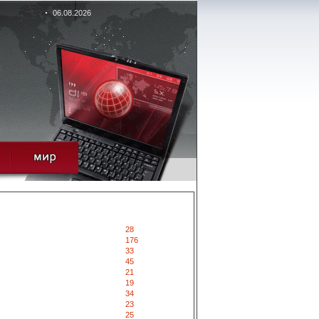
06.08.2026
28
176
33
45
21
19
34
23
25