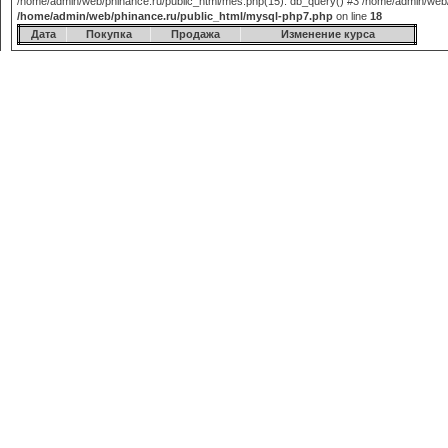
/home/admin/web/phinance.ru/public_html/mes.php(15): db_query() #3 /home/admin/web/phi
/home/admin/web/phinance.ru/public_html/mysql-php7.php
on line
18
Дата
Покупка
Продажа
Изменение курса