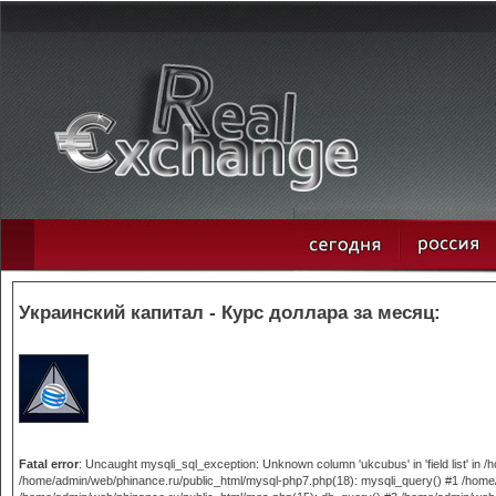
Украинский капитал - Курс доллара за месяц:
Fatal error
: Uncaught mysqli_sql_exception: Unknown column 'ukcubus' in 'field list' in
/home/admin/web/phinance.ru/public_html/mysql-php7.php(18): mysqli_query() #1 /home/