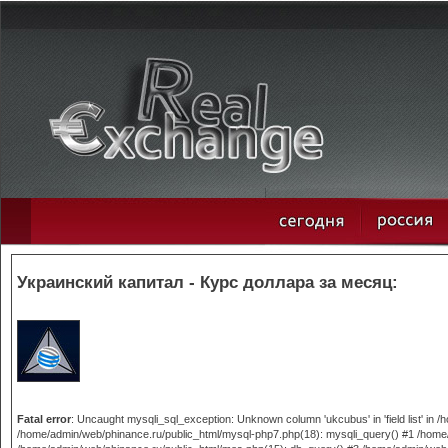
Украинский капитал - Курс доллара за месяц:
Fatal error
: Uncaught mysqli_sql_exception: Unknown column 'ukcubus' in 'field list' in
/home/admin/web/phinance.ru/public_html/mysql-php7.php(18): mysqli_query() #1 /home/