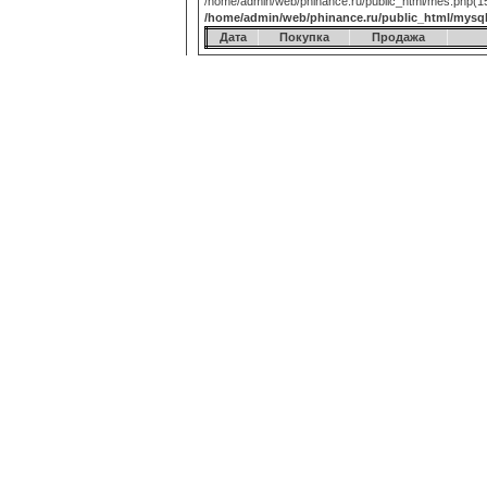
/home/admin/web/phinance.ru/public_html/mes.php(15):
/home/admin/web/phinance.ru/public_html/mysq
Дата
Покупка
Продажа