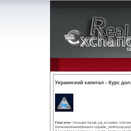
Украинский капитал - Курс дол
Fatal error
: Uncaught mysqli_sql_exception: Unknown 
/home/admin/web/phinance.ru/public_html/mysql-php7