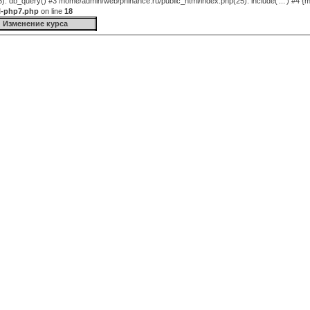
 db_query() #3 /home/admin/web/phinance.ru/public_html/index.php(25): include('...') #4 {m
l-php7.php
on line
18
Изменение курса