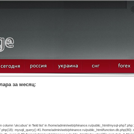
лара за месяц:
column 'ukcubus' in 'field list' in /home/admin/web/phinance.ru/public_html/mysql-php7.php:
.php(18): mysqli_query() #1 /home/admin/web/phinance.ru/public_html/function.db.php(80):