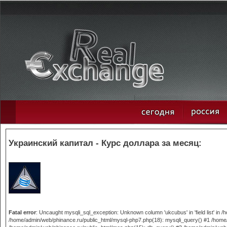
Украинский капитал - Курс доллара за месяц:
Fatal error
: Uncaught mysqli_sql_exception: Unknown column 'ukcubus' in 'field list' in
/home/admin/web/phinance.ru/public_html/mysql-php7.php(18): mysqli_query() #1 /home/