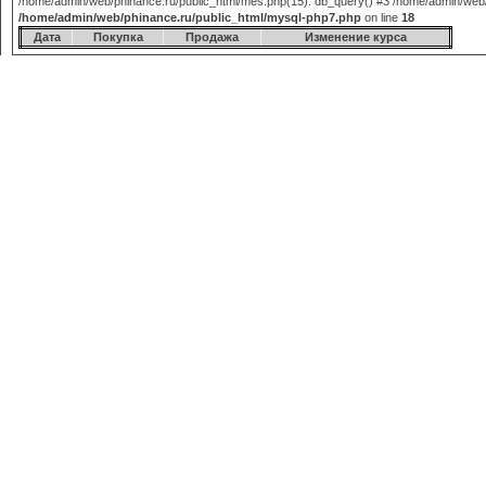
/home/admin/web/phinance.ru/public_html/mes.php(15): db_query() #3 /home/admin/web/phi
/home/admin/web/phinance.ru/public_html/mysql-php7.php
on line
18
Дата
Покупка
Продажа
Изменение курса