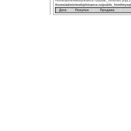
/home/admin/web/phinance.ru/public_html/mes.php(15):
/home/admin/web/phinance.ru/public_html/mysq
Дата
Покупка
Продажа