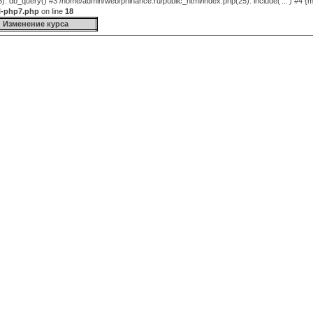
 db_query() #3 /home/admin/web/phinance.ru/public_html/index.php(25): include('...') #4 {m
l-php7.php
on line
18
Изменение курса