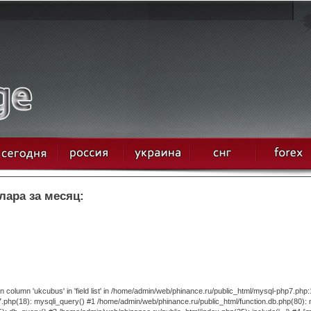
лара за месяц:
column 'ukcubus' in 'field list' in /home/admin/web/phinance.ru/public_html/mysql-php7.php:
.php(18): mysqli_query() #1 /home/admin/web/phinance.ru/public_html/function.db.php(80):