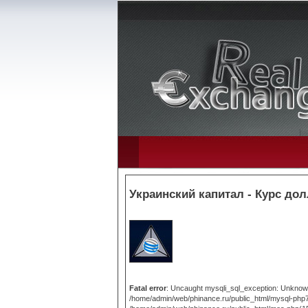
Украинский капитал - Курс дол
Fatal error
: Uncaught mysqli_sql_exception: Unknown 
/home/admin/web/phinance.ru/public_html/mysql-php7