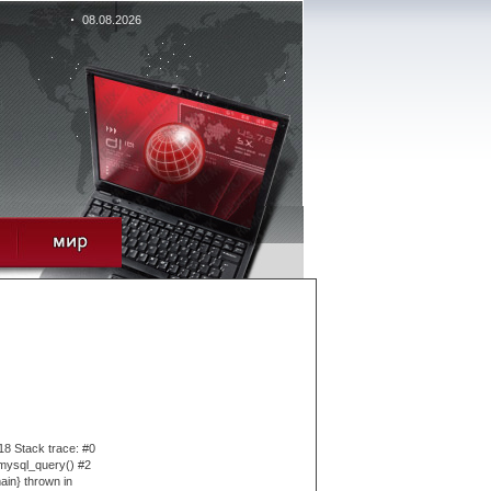
08.08.2026
18 Stack trace: #0
 mysql_query() #2
ain} thrown in