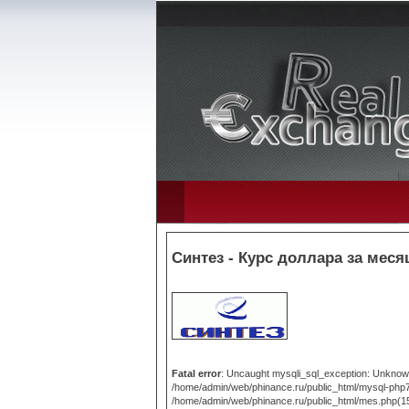
Синтез - Курс доллара за меся
Fatal error
: Uncaught mysqli_sql_exception: Unknown 
/home/admin/web/phinance.ru/public_html/mysql-php7
/home/admin/web/phinance.ru/public_html/mes.php(15):