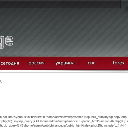
ц:
column 'synubus' in 'field list' in /home/admin/web/phinance.ru/public_html/mysql-php7.php:
.php(18): mysqli_query() #1 /home/admin/web/phinance.ru/public_html/function.db.php(80):
 db_query() #3 /home/admin/web/phinance.ru/public_html/index.php(25): include('...') #4 {m