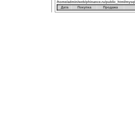
/home/admin/web/phinance.ru/public_html/mysq
Дата
Покупка
Продажа