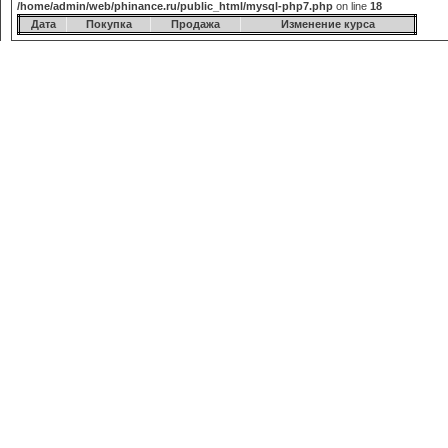
/home/admin/web/phinance.ru/public_html/mysql-php7.php
on line
18
Дата
Покупка
Продажа
Изменение курса