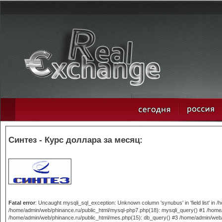
Синтез - Курс доллара за месяц:
Fatal error
: Uncaught mysqli_sql_exception: Unknown column 'synubus' in 'field list' in
/home/admin/web/phinance.ru/public_html/mysql-php7.php(18): mysqli_query() #1 /home/
/home/admin/web/phinance.ru/public_html/mes.php(15): db_query() #3 /home/admin/web/phi