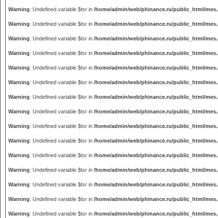
Warning
: Undefined variable $tsr in
/home/admin/web/phinance.ru/public_html/mes
Warning
: Undefined variable $tsr in
/home/admin/web/phinance.ru/public_html/mes
Warning
: Undefined variable $tsr in
/home/admin/web/phinance.ru/public_html/mes
Warning
: Undefined variable $tsr in
/home/admin/web/phinance.ru/public_html/mes
Warning
: Undefined variable $tsr in
/home/admin/web/phinance.ru/public_html/mes
Warning
: Undefined variable $tsr in
/home/admin/web/phinance.ru/public_html/mes
Warning
: Undefined variable $tsr in
/home/admin/web/phinance.ru/public_html/mes
Warning
: Undefined variable $tsr in
/home/admin/web/phinance.ru/public_html/mes
Warning
: Undefined variable $tsr in
/home/admin/web/phinance.ru/public_html/mes
Warning
: Undefined variable $tsr in
/home/admin/web/phinance.ru/public_html/mes
Warning
: Undefined variable $tsr in
/home/admin/web/phinance.ru/public_html/mes
Warning
: Undefined variable $tsr in
/home/admin/web/phinance.ru/public_html/mes
Warning
: Undefined variable $tsr in
/home/admin/web/phinance.ru/public_html/mes
Warning
: Undefined variable $tsr in
/home/admin/web/phinance.ru/public_html/mes
Warning
: Undefined variable $tsr in
/home/admin/web/phinance.ru/public_html/mes