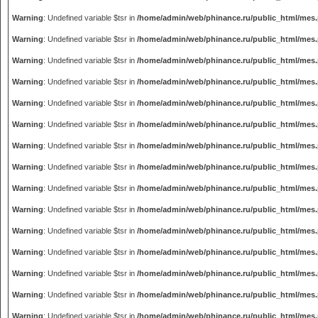
Warning
: Undefined variable $tsr in
/home/admin/web/phinance.ru/public_html/mes
Warning
: Undefined variable $tsr in
/home/admin/web/phinance.ru/public_html/mes
Warning
: Undefined variable $tsr in
/home/admin/web/phinance.ru/public_html/mes
Warning
: Undefined variable $tsr in
/home/admin/web/phinance.ru/public_html/mes
Warning
: Undefined variable $tsr in
/home/admin/web/phinance.ru/public_html/mes
Warning
: Undefined variable $tsr in
/home/admin/web/phinance.ru/public_html/mes
Warning
: Undefined variable $tsr in
/home/admin/web/phinance.ru/public_html/mes
Warning
: Undefined variable $tsr in
/home/admin/web/phinance.ru/public_html/mes
Warning
: Undefined variable $tsr in
/home/admin/web/phinance.ru/public_html/mes
Warning
: Undefined variable $tsr in
/home/admin/web/phinance.ru/public_html/mes
Warning
: Undefined variable $tsr in
/home/admin/web/phinance.ru/public_html/mes
Warning
: Undefined variable $tsr in
/home/admin/web/phinance.ru/public_html/mes
Warning
: Undefined variable $tsr in
/home/admin/web/phinance.ru/public_html/mes
Warning
: Undefined variable $tsr in
/home/admin/web/phinance.ru/public_html/mes
Warning
: Undefined variable $tsr in
/home/admin/web/phinance.ru/public_html/mes