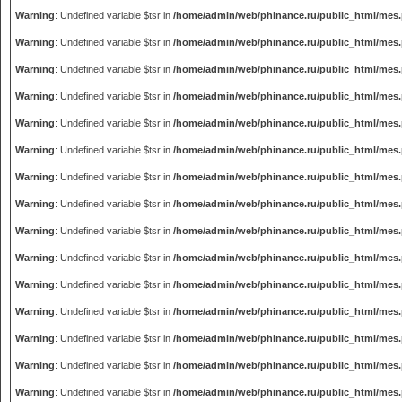
Warning
: Undefined variable $tsr in
/home/admin/web/phinance.ru/public_html/mes
Warning
: Undefined variable $tsr in
/home/admin/web/phinance.ru/public_html/mes
Warning
: Undefined variable $tsr in
/home/admin/web/phinance.ru/public_html/mes
Warning
: Undefined variable $tsr in
/home/admin/web/phinance.ru/public_html/mes
Warning
: Undefined variable $tsr in
/home/admin/web/phinance.ru/public_html/mes
Warning
: Undefined variable $tsr in
/home/admin/web/phinance.ru/public_html/mes
Warning
: Undefined variable $tsr in
/home/admin/web/phinance.ru/public_html/mes
Warning
: Undefined variable $tsr in
/home/admin/web/phinance.ru/public_html/mes
Warning
: Undefined variable $tsr in
/home/admin/web/phinance.ru/public_html/mes
Warning
: Undefined variable $tsr in
/home/admin/web/phinance.ru/public_html/mes
Warning
: Undefined variable $tsr in
/home/admin/web/phinance.ru/public_html/mes
Warning
: Undefined variable $tsr in
/home/admin/web/phinance.ru/public_html/mes
Warning
: Undefined variable $tsr in
/home/admin/web/phinance.ru/public_html/mes
Warning
: Undefined variable $tsr in
/home/admin/web/phinance.ru/public_html/mes
Warning
: Undefined variable $tsr in
/home/admin/web/phinance.ru/public_html/mes