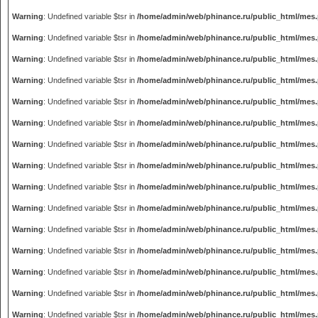
Warning
: Undefined variable $tsr in
/home/admin/web/phinance.ru/public_html/mes
Warning
: Undefined variable $tsr in
/home/admin/web/phinance.ru/public_html/mes
Warning
: Undefined variable $tsr in
/home/admin/web/phinance.ru/public_html/mes
Warning
: Undefined variable $tsr in
/home/admin/web/phinance.ru/public_html/mes
Warning
: Undefined variable $tsr in
/home/admin/web/phinance.ru/public_html/mes
Warning
: Undefined variable $tsr in
/home/admin/web/phinance.ru/public_html/mes
Warning
: Undefined variable $tsr in
/home/admin/web/phinance.ru/public_html/mes
Warning
: Undefined variable $tsr in
/home/admin/web/phinance.ru/public_html/mes
Warning
: Undefined variable $tsr in
/home/admin/web/phinance.ru/public_html/mes
Warning
: Undefined variable $tsr in
/home/admin/web/phinance.ru/public_html/mes
Warning
: Undefined variable $tsr in
/home/admin/web/phinance.ru/public_html/mes
Warning
: Undefined variable $tsr in
/home/admin/web/phinance.ru/public_html/mes
Warning
: Undefined variable $tsr in
/home/admin/web/phinance.ru/public_html/mes
Warning
: Undefined variable $tsr in
/home/admin/web/phinance.ru/public_html/mes
Warning
: Undefined variable $tsr in
/home/admin/web/phinance.ru/public_html/mes