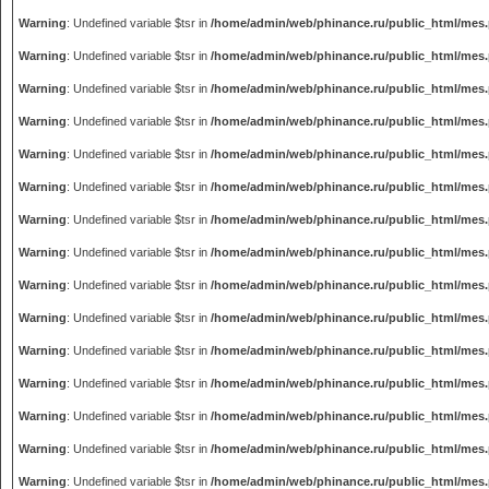
Warning
: Undefined variable $tsr in
/home/admin/web/phinance.ru/public_html/mes
Warning
: Undefined variable $tsr in
/home/admin/web/phinance.ru/public_html/mes
Warning
: Undefined variable $tsr in
/home/admin/web/phinance.ru/public_html/mes
Warning
: Undefined variable $tsr in
/home/admin/web/phinance.ru/public_html/mes
Warning
: Undefined variable $tsr in
/home/admin/web/phinance.ru/public_html/mes
Warning
: Undefined variable $tsr in
/home/admin/web/phinance.ru/public_html/mes
Warning
: Undefined variable $tsr in
/home/admin/web/phinance.ru/public_html/mes
Warning
: Undefined variable $tsr in
/home/admin/web/phinance.ru/public_html/mes
Warning
: Undefined variable $tsr in
/home/admin/web/phinance.ru/public_html/mes
Warning
: Undefined variable $tsr in
/home/admin/web/phinance.ru/public_html/mes
Warning
: Undefined variable $tsr in
/home/admin/web/phinance.ru/public_html/mes
Warning
: Undefined variable $tsr in
/home/admin/web/phinance.ru/public_html/mes
Warning
: Undefined variable $tsr in
/home/admin/web/phinance.ru/public_html/mes
Warning
: Undefined variable $tsr in
/home/admin/web/phinance.ru/public_html/mes
Warning
: Undefined variable $tsr in
/home/admin/web/phinance.ru/public_html/mes