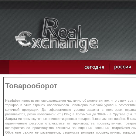
Товарооборот
Неэффективность импортозамещения частично объясняется тем, что структура 
тарифов в этих странах обеспечивала непомерно высокий уровень эффектив
конечной продукции. Да, эффективные уровни защиты в некоторых страна
развиваются, резко колебались: от (19%) в Колумбии до 384% - в Уругвае (см. таб
Защита же промежуточных и инвестиционных товаров была намного слабее. В так
ограниченные ресурсы отвлекались от производства промежуточных товаро
неэффективное производство слишком защищенных конечных потребительски
Обратные связки не развивались, стоимость импорта промежуточных товаров 