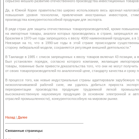
серьезно мешало развитию отечественного производства инвестиционных товаров
Да, в Южной Корее правительство широко использовало весь арсенал налогово
повышения уровня технологии, привлечения иностранных инвесторов, стим
производства конкурентоспособной продукции для экспорта.
В ряде стран для защиты отечественных товаропроизводителей, кроме повышен
на импортные товары, аналоги которых производились в стране, запрещался их 
Бразилии в 1970-ые годы запрещалось к ввозу 4000 наименований продукции, а в 19
Невзирая на то, что в 1990-ые годы в этой стране происходили существенны
сторону либеральной модели, сохраняется регуляция внешней деятельности."
В Таиланде в 1985 г. список запрещенных к ввозу товаров включал 43 позиции, а в 
Был установлен порядок, согласно которого компании, желающие импортиро
товары, повинные были привести доказательства того, что они не могут получить
от своих товаропроизводителей по аналогичной цене, стандарту качества и сроку п
В процессе того, как новые индустриальные страны адаптировали зарубежную т
низкооплачиваемой рабочей силе, им удалось добиться прироста экспор
переориентации производства продукции трудоемкой легкой промышле
высококачественную наукоемкую продукцию (в основном электронной и авт
отраслей промышленности), конкурентоспособную на мировом рынке.
Назад
|
Далее
Связанные страницы: