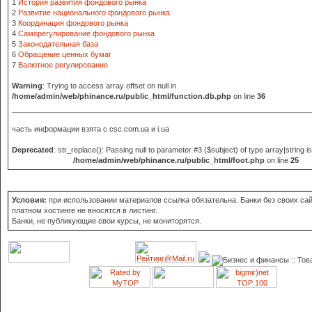
1
История развития фондового рынка
2
Развитие национального фондового рынка
3
Координация фондового рынка
4
Саморегулирование фондового рынка
5
Законодательная база
6
Обращение ценных бумаг
7
Валютное регулирование
Warning
: Trying to access array offset on null in
/home/admin/web/phinance.ru/public_html/function.db.php
on line
36
часть информации взята с
csc.com.ua и i.ua
Deprecated
: str_replace(): Passing null to parameter #3 ($subject) of type array|string i
/home/admin/web/phinance.ru/public_html/foot.php
on line
25
Условия:
при использовании материалов ссылка обязательна. Банки без своих сай
платном хостинге не вносятся в листинг.
Банки, не публикующие свои курсы, не мониторятся.