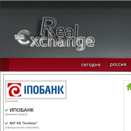
[логотип]
ИПОБАНК
[название банка]
ВАТ КБ "Іпобанк"
[официальное название]