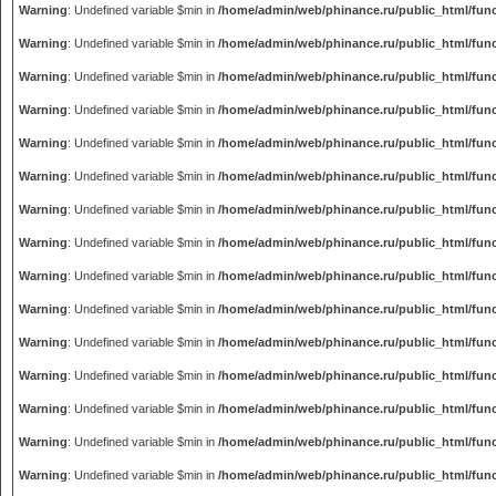
Warning
: Undefined variable $min in
/home/admin/web/phinance.ru/public_html/fun
Warning
: Undefined variable $min in
/home/admin/web/phinance.ru/public_html/fun
Warning
: Undefined variable $min in
/home/admin/web/phinance.ru/public_html/fun
Warning
: Undefined variable $min in
/home/admin/web/phinance.ru/public_html/fun
Warning
: Undefined variable $min in
/home/admin/web/phinance.ru/public_html/fun
Warning
: Undefined variable $min in
/home/admin/web/phinance.ru/public_html/fun
Warning
: Undefined variable $min in
/home/admin/web/phinance.ru/public_html/fun
Warning
: Undefined variable $min in
/home/admin/web/phinance.ru/public_html/fun
Warning
: Undefined variable $min in
/home/admin/web/phinance.ru/public_html/fun
Warning
: Undefined variable $min in
/home/admin/web/phinance.ru/public_html/fun
Warning
: Undefined variable $min in
/home/admin/web/phinance.ru/public_html/fun
Warning
: Undefined variable $min in
/home/admin/web/phinance.ru/public_html/fun
Warning
: Undefined variable $min in
/home/admin/web/phinance.ru/public_html/fun
Warning
: Undefined variable $min in
/home/admin/web/phinance.ru/public_html/fun
Warning
: Undefined variable $min in
/home/admin/web/phinance.ru/public_html/fun