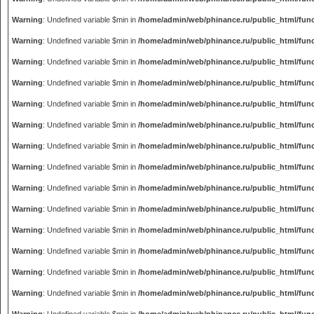
Warning
: Undefined variable $min in
/home/admin/web/phinance.ru/public_html/fun
Warning
: Undefined variable $min in
/home/admin/web/phinance.ru/public_html/fun
Warning
: Undefined variable $min in
/home/admin/web/phinance.ru/public_html/fun
Warning
: Undefined variable $min in
/home/admin/web/phinance.ru/public_html/fun
Warning
: Undefined variable $min in
/home/admin/web/phinance.ru/public_html/fun
Warning
: Undefined variable $min in
/home/admin/web/phinance.ru/public_html/fun
Warning
: Undefined variable $min in
/home/admin/web/phinance.ru/public_html/fun
Warning
: Undefined variable $min in
/home/admin/web/phinance.ru/public_html/fun
Warning
: Undefined variable $min in
/home/admin/web/phinance.ru/public_html/fun
Warning
: Undefined variable $min in
/home/admin/web/phinance.ru/public_html/fun
Warning
: Undefined variable $min in
/home/admin/web/phinance.ru/public_html/fun
Warning
: Undefined variable $min in
/home/admin/web/phinance.ru/public_html/fun
Warning
: Undefined variable $min in
/home/admin/web/phinance.ru/public_html/fun
Warning
: Undefined variable $min in
/home/admin/web/phinance.ru/public_html/fun