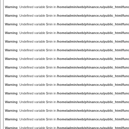
Warning
: Undefined variable $min in
/home/admin/web/phinance.ru/public_html/fun
Warning
: Undefined variable $min in
/home/admin/web/phinance.ru/public_html/fun
Warning
: Undefined variable $min in
/home/admin/web/phinance.ru/public_html/fun
Warning
: Undefined variable $min in
/home/admin/web/phinance.ru/public_html/fun
Warning
: Undefined variable $min in
/home/admin/web/phinance.ru/public_html/fun
Warning
: Undefined variable $min in
/home/admin/web/phinance.ru/public_html/fun
Warning
: Undefined variable $min in
/home/admin/web/phinance.ru/public_html/fun
Warning
: Undefined variable $min in
/home/admin/web/phinance.ru/public_html/fun
Warning
: Undefined variable $min in
/home/admin/web/phinance.ru/public_html/fun
Warning
: Undefined variable $min in
/home/admin/web/phinance.ru/public_html/fun
Warning
: Undefined variable $min in
/home/admin/web/phinance.ru/public_html/fun
Warning
: Undefined variable $min in
/home/admin/web/phinance.ru/public_html/fun
Warning
: Undefined variable $min in
/home/admin/web/phinance.ru/public_html/fun
Warning
: Undefined variable $min in
/home/admin/web/phinance.ru/public_html/fun
Warning
: Undefined variable $min in
/home/admin/web/phinance.ru/public_html/fun