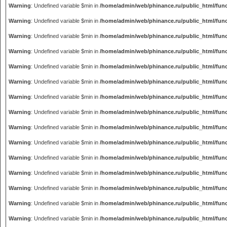
Warning
: Undefined variable $min in
/home/admin/web/phinance.ru/public_html/fun
Warning
: Undefined variable $min in
/home/admin/web/phinance.ru/public_html/fun
Warning
: Undefined variable $min in
/home/admin/web/phinance.ru/public_html/fun
Warning
: Undefined variable $min in
/home/admin/web/phinance.ru/public_html/fun
Warning
: Undefined variable $min in
/home/admin/web/phinance.ru/public_html/fun
Warning
: Undefined variable $min in
/home/admin/web/phinance.ru/public_html/fun
Warning
: Undefined variable $min in
/home/admin/web/phinance.ru/public_html/fun
Warning
: Undefined variable $min in
/home/admin/web/phinance.ru/public_html/fun
Warning
: Undefined variable $min in
/home/admin/web/phinance.ru/public_html/fun
Warning
: Undefined variable $min in
/home/admin/web/phinance.ru/public_html/fun
Warning
: Undefined variable $min in
/home/admin/web/phinance.ru/public_html/fun
Warning
: Undefined variable $min in
/home/admin/web/phinance.ru/public_html/fun
Warning
: Undefined variable $min in
/home/admin/web/phinance.ru/public_html/fun
Warning
: Undefined variable $min in
/home/admin/web/phinance.ru/public_html/fun
Warning
: Undefined variable $min in
/home/admin/web/phinance.ru/public_html/fun