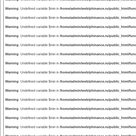
Warning
: Undefined variable $min in
/home/admin/web/phinance.ru/public_html/fun
Warning
: Undefined variable $min in
/home/admin/web/phinance.ru/public_html/fun
Warning
: Undefined variable $min in
/home/admin/web/phinance.ru/public_html/fun
Warning
: Undefined variable $min in
/home/admin/web/phinance.ru/public_html/fun
Warning
: Undefined variable $min in
/home/admin/web/phinance.ru/public_html/fun
Warning
: Undefined variable $min in
/home/admin/web/phinance.ru/public_html/fun
Warning
: Undefined variable $min in
/home/admin/web/phinance.ru/public_html/fun
Warning
: Undefined variable $min in
/home/admin/web/phinance.ru/public_html/fun
Warning
: Undefined variable $min in
/home/admin/web/phinance.ru/public_html/fun
Warning
: Undefined variable $min in
/home/admin/web/phinance.ru/public_html/fun
Warning
: Undefined variable $min in
/home/admin/web/phinance.ru/public_html/fun
Warning
: Undefined variable $min in
/home/admin/web/phinance.ru/public_html/fun
Warning
: Undefined variable $min in
/home/admin/web/phinance.ru/public_html/fun
Warning
: Undefined variable $min in
/home/admin/web/phinance.ru/public_html/fun