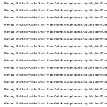
Warning
: Undefined variable $min in
/home/admin/web/phinance.ru/public_html/fun
Warning
: Undefined variable $min in
/home/admin/web/phinance.ru/public_html/fun
Warning
: Undefined variable $min in
/home/admin/web/phinance.ru/public_html/fun
Warning
: Undefined variable $min in
/home/admin/web/phinance.ru/public_html/fun
Warning
: Undefined variable $min in
/home/admin/web/phinance.ru/public_html/fun
Warning
: Undefined variable $min in
/home/admin/web/phinance.ru/public_html/fun
Warning
: Undefined variable $min in
/home/admin/web/phinance.ru/public_html/fun
Warning
: Undefined variable $min in
/home/admin/web/phinance.ru/public_html/fun
Warning
: Undefined variable $min in
/home/admin/web/phinance.ru/public_html/fun
Warning
: Undefined variable $min in
/home/admin/web/phinance.ru/public_html/fun
Warning
: Undefined variable $min in
/home/admin/web/phinance.ru/public_html/fun
Warning
: Undefined variable $min in
/home/admin/web/phinance.ru/public_html/fun
Warning
: Undefined variable $min in
/home/admin/web/phinance.ru/public_html/fun
Warning
: Undefined variable $min in
/home/admin/web/phinance.ru/public_html/fun
Warning
: Undefined variable $min in
/home/admin/web/phinance.ru/public_html/fun