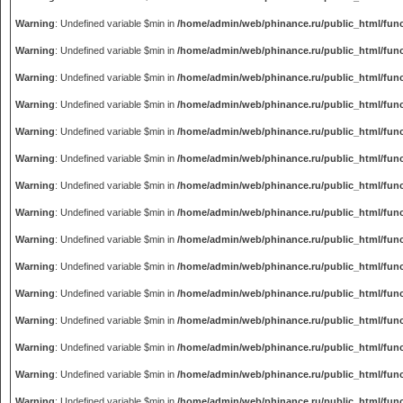
Warning
: Undefined variable $min in
/home/admin/web/phinance.ru/public_html/fun
Warning
: Undefined variable $min in
/home/admin/web/phinance.ru/public_html/fun
Warning
: Undefined variable $min in
/home/admin/web/phinance.ru/public_html/fun
Warning
: Undefined variable $min in
/home/admin/web/phinance.ru/public_html/fun
Warning
: Undefined variable $min in
/home/admin/web/phinance.ru/public_html/fun
Warning
: Undefined variable $min in
/home/admin/web/phinance.ru/public_html/fun
Warning
: Undefined variable $min in
/home/admin/web/phinance.ru/public_html/fun
Warning
: Undefined variable $min in
/home/admin/web/phinance.ru/public_html/fun
Warning
: Undefined variable $min in
/home/admin/web/phinance.ru/public_html/fun
Warning
: Undefined variable $min in
/home/admin/web/phinance.ru/public_html/fun
Warning
: Undefined variable $min in
/home/admin/web/phinance.ru/public_html/fun
Warning
: Undefined variable $min in
/home/admin/web/phinance.ru/public_html/fun
Warning
: Undefined variable $min in
/home/admin/web/phinance.ru/public_html/fun
Warning
: Undefined variable $min in
/home/admin/web/phinance.ru/public_html/fun
Warning
: Undefined variable $min in
/home/admin/web/phinance.ru/public_html/fun