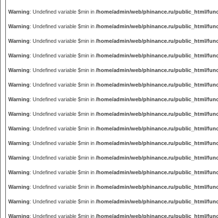
Warning
: Undefined variable $min in
/home/admin/web/phinance.ru/public_html/fun
Warning
: Undefined variable $min in
/home/admin/web/phinance.ru/public_html/fun
Warning
: Undefined variable $min in
/home/admin/web/phinance.ru/public_html/fun
Warning
: Undefined variable $min in
/home/admin/web/phinance.ru/public_html/fun
Warning
: Undefined variable $min in
/home/admin/web/phinance.ru/public_html/fun
Warning
: Undefined variable $min in
/home/admin/web/phinance.ru/public_html/fun
Warning
: Undefined variable $min in
/home/admin/web/phinance.ru/public_html/fun
Warning
: Undefined variable $min in
/home/admin/web/phinance.ru/public_html/fun
Warning
: Undefined variable $min in
/home/admin/web/phinance.ru/public_html/fun
Warning
: Undefined variable $min in
/home/admin/web/phinance.ru/public_html/fun
Warning
: Undefined variable $min in
/home/admin/web/phinance.ru/public_html/fun
Warning
: Undefined variable $min in
/home/admin/web/phinance.ru/public_html/fun
Warning
: Undefined variable $min in
/home/admin/web/phinance.ru/public_html/fun
Warning
: Undefined variable $min in
/home/admin/web/phinance.ru/public_html/fun
Warning
: Undefined variable $min in
/home/admin/web/phinance.ru/public_html/fun