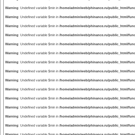
Warning
: Undefined variable $min in
/home/admin/web/phinance.ru/public_html/fun
Warning
: Undefined variable $min in
/home/admin/web/phinance.ru/public_html/fun
Warning
: Undefined variable $min in
/home/admin/web/phinance.ru/public_html/fun
Warning
: Undefined variable $min in
/home/admin/web/phinance.ru/public_html/fun
Warning
: Undefined variable $min in
/home/admin/web/phinance.ru/public_html/fun
Warning
: Undefined variable $min in
/home/admin/web/phinance.ru/public_html/fun
Warning
: Undefined variable $min in
/home/admin/web/phinance.ru/public_html/fun
Warning
: Undefined variable $min in
/home/admin/web/phinance.ru/public_html/fun
Warning
: Undefined variable $min in
/home/admin/web/phinance.ru/public_html/fun
Warning
: Undefined variable $min in
/home/admin/web/phinance.ru/public_html/fun
Warning
: Undefined variable $min in
/home/admin/web/phinance.ru/public_html/fun
Warning
: Undefined variable $min in
/home/admin/web/phinance.ru/public_html/fun
Warning
: Undefined variable $min in
/home/admin/web/phinance.ru/public_html/fun
Warning
: Undefined variable $min in
/home/admin/web/phinance.ru/public_html/fun
Warning
: Undefined variable $min in
/home/admin/web/phinance.ru/public_html/fun