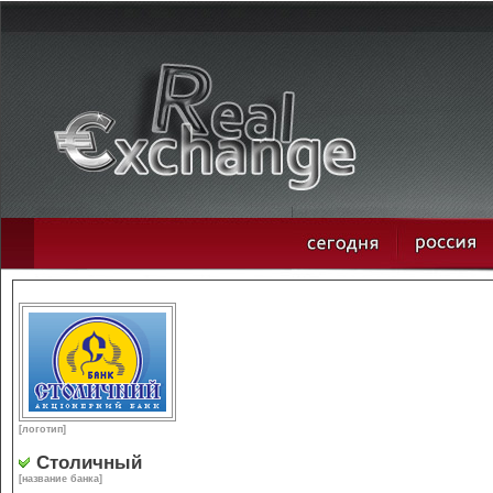
[логотип]
Столичный
[название банка]