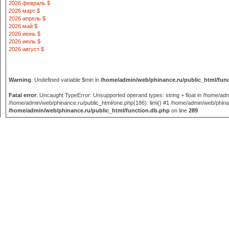
2026 февраль $
2026 март $
2026 апрель $
2026 май $
2026 июнь $
2026 июль $
2026 август $
Warning
: Undefined variable $min in
/home/admin/web/phinance.ru/public_html/fun
Fatal error
: Uncaught TypeError: Unsupported operand types: string + float in /home/adm
/home/admin/web/phinance.ru/public_html/one.php(186): limi() #1 /home/admin/web/phinance
/home/admin/web/phinance.ru/public_html/function.db.php
on line
289