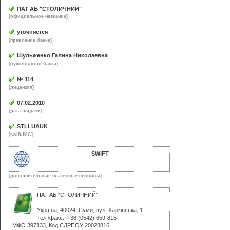
ПАТ АБ "СТОЛИЧНИЙ"
[официальное название]
уточняется
[правление банка]
Шульженко Галина Николаевна
[руководство банка]
№ 114
[лицензия]
07.02.2010
[дата выдачи]
STLLUAUK
[swift/BIC]
SWIFT
[дополнительные платежные сервисы]
ПАТ АБ "СТОЛИЧНИЙ"
Україна, 40024, Суми, вул. Харківська, 1.
Тел./факс.: +38 (0542) 659-815
МФО 397133, Код ЄДРПОУ 20028816,