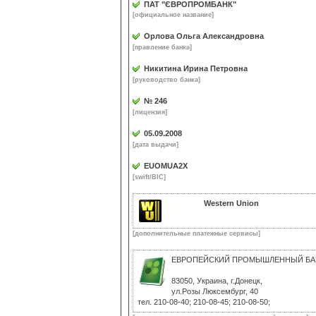
ПАТ "ЄВРОПРОМБАНК"
[официальное название]
Орлова Ольга Александровна
[правление банка]
Никитина Ирина Петровна
[руководство банка]
№ 246
[лицензия]
05.09.2008
[дата выдачи]
EUOMUA2X
[swift/BIC]
Western Union
[дополнительные платежные сервисы]
ЕВРОПЕЙСКИЙ ПРОМЫШЛЕННЫЙ БА
83050, Украина, г.Донецк,
ул.Розы Люксембург, 40
тел. 210-08-40; 210-08-45; 210-08-50;