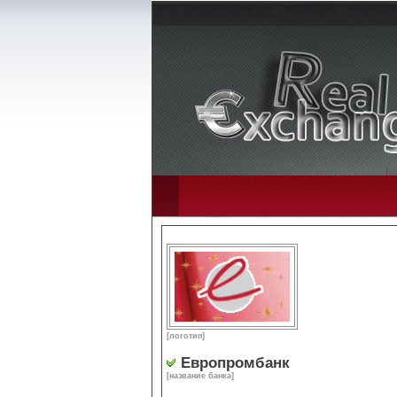
[логотип]
Европромбанк
[название банка]