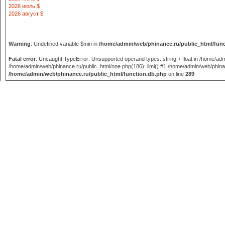
2026 июль $
2026 август $
Warning
: Undefined variable $min in
/home/admin/web/phinance.ru/public_html/fun
Fatal error
: Uncaught TypeError: Unsupported operand types: string + float in /home/adm
/home/admin/web/phinance.ru/public_html/one.php(186): limi() #1 /home/admin/web/phinance
/home/admin/web/phinance.ru/public_html/function.db.php
on line
289