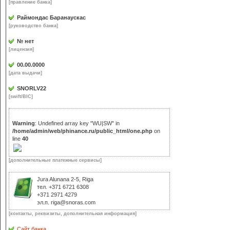
[правление банка]
Раймондас Баранаускас
[руководство банка]
№ нет
[лицензия]
00.00.0000
[дата выдачи]
SNORLV22
[swift/BIC]
Warning
: Undefined array key "WU|SW" in
/home/admin/web/phinance.ru/public_html/one.php
on
line
40
[дополнительные платежные сервисы]
Jura Alunana 2-5, Riga
тел. +371 6721 6308
+371 2971 4279
эл.п. riga@snoras.com
[контакты, реквизиты, дополнительная информация]
Сайт банка