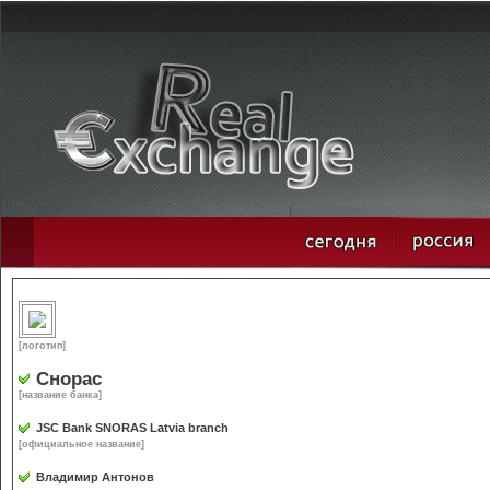
[логотип]
Снорас
[название банка]
JSC Bank SNORAS Latvia branch
[официальное название]
Владимир Антонов