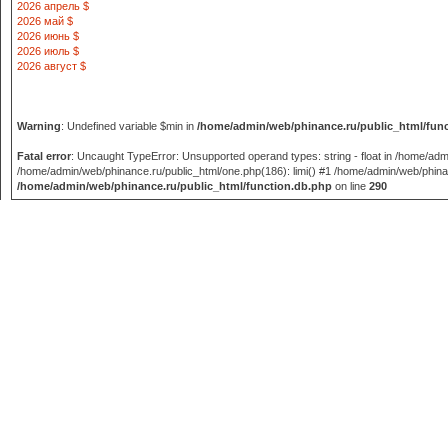
2026 апрель $
2026 май $
2026 июнь $
2026 июль $
2026 август $
Warning
: Undefined variable $min in
/home/admin/web/phinance.ru/public_html/fun
Fatal error
: Uncaught TypeError: Unsupported operand types: string - float in /home/adm
/home/admin/web/phinance.ru/public_html/one.php(186): limi() #1 /home/admin/web/phinance
/home/admin/web/phinance.ru/public_html/function.db.php
on line
290