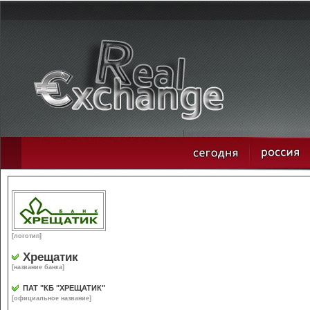
[логотип]
Хрещатик
[название банка]
ПАТ "КБ "ХРЕЩАТИК"
[официальное название]