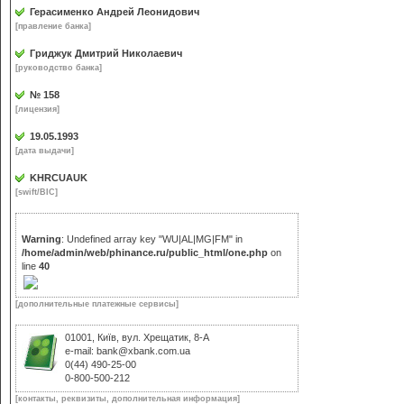
Герасименко Андрей Леонидович
[правление банка]
Гриджук Дмитрий Николаевич
[руководство банка]
№ 158
[лицензия]
19.05.1993
[дата выдачи]
KHRCUAUK
[swift/BIC]
Warning
: Undefined array key "WU|AL|MG|FM" in
/home/admin/web/phinance.ru/public_html/one.php
on
line
40
[дополнительные платежные сервисы]
01001, Київ, вул. Хрещатик, 8-A
e-mail: bank@xbank.com.ua
0(44) 490-25-00
0-800-500-212
[контакты, реквизиты, дополнительная информация]