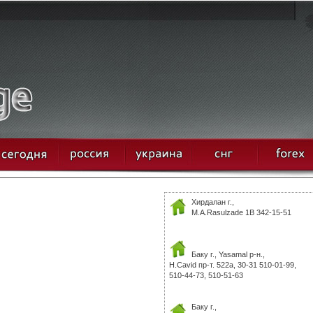
Хирдалан г.,
M.A.Rasulzade 1B 342-15-51
Баку г., Yasamal р-н.,
H.Cavid пр-т. 522а, 30-31 510-01-99,
510-44-73, 510-51-63
Баку г.,