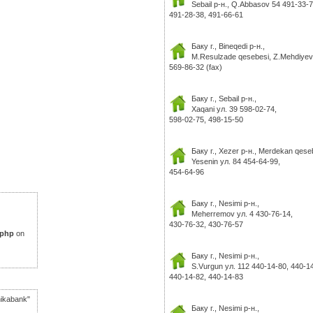
Sebail р-н., Q.Abbasov 54 491-33-7
491-28-38, 491-66-61
Баку г., Bineqedi р-н.,
M.Resulzade qesebesi, Z.Mehdiyev 
569-86-32 (fax)
Баку г., Sebail р-н.,
Xaqani ул. 39 598-02-74,
598-02-75, 498-15-50
Баку г., Xezer р-н., Merdekan qese
Yesenin ул. 84 454-64-99,
454-64-96
Баку г., Nesimi р-н.,
Meherremov ул. 4 430-76-14,
430-76-32, 430-76-57
.php
on
Баку г., Nesimi р-н.,
S.Vurgun ул. 112 440-14-80, 440-1
440-14-82, 440-14-83
ikabank"
Баку г., Nesimi р-н.,