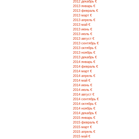
2012 декабрь €
84-13,
2013 январь €
(64) 8-40-81, 8-40-82, 8-40-83
2013 февраль €
2013 март €
2013 апрель €
Сумгаит г., Dostluq ул.,
2013 май €
5-ci mehelle,17/30 447-97-72
2013 июнь €
2013 июль €
2013 август €
Баку г., Nerimanov р-н.,
2013 сентябрь €
F.Xoyski пр-т. 144 490-85-04,
2013 октябрь €
490-85-06, 490-74-41
2013 ноябрь €
2013 декабрь €
2014 январь €
Баку г., Yasamal р-н.,
2014 февраль €
7-ci Sallaxana, 7 432-90-22, 432-88
2014 март €
434-63-00, 434-59-47
2014 апрель €
2014 май €
2014 июнь €
Баку г., Nizami р-н.,
2014 июль €
M.Aliyev kuc, Babek pr.kesismesi 
2014 август €
2014 сентябрь €
2014 октябрь €
Бейлаган г., Magistral 88 (0-152) 5
2014 ноябрь €
5-33-43
2014 декабрь €
2015 январь €
2015 февраль €
Biesuvar г., H.Eliyev kuc., 2B (015
2015 март €
3-34-49, 3-33-25
2015 апрель €
2015 май €