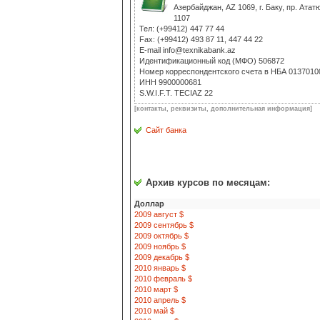
Азербайджан, AZ 1069, г. Баку, пр. Ататю
1107
Тел: (+99412) 447 77 44
Fax: (+99412) 493 87 11, 447 44 22
E-mail info@texnikabank.az
Идентификационный код (МФО) 506872
Номер корреспондентского счета в НБА 0137010
ИНН 9900000681
S.W.I.F.T. TECIAZ 22
[контакты, реквизиты, дополнительная информация]
Сайт банка
Архив курсов по месяцам:
Доллар
2009 август $
2009 сентябрь $
2009 октябрь $
2009 ноябрь $
2009 декабрь $
2010 январь $
2010 февраль $
2010 март $
2010 апрель $
2010 май $