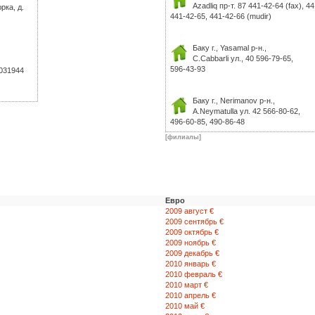
Azadliq пр-т. 87 441-42-64 (fax), 4
рка, д.
441-42-65, 441-42-66 (mudir)
Баку г., Yasamal р-н.,
C.Cabbarli ул., 40 596-79-65,
596-43-93
031944
Баку г., Nerimanov р-н.,
А.Neymatulla ул. 42 566-80-62,
496-60-85, 490-86-48
[филиалы]
Баку г., Nesimi р-н.,
S.Vurgun ул. 85 596-24-94,
494-25-85
Евро
Баку г., Qaradag р-н.,
2009 август €
Баку-Salyan yolu 35-ci км., №1 446
2009 сентябрь €
446-96-02, 446-96-97 (факс)
2009 октябрь €
2009 ноябрь €
2009 декабрь €
Баку г., Nerimanov р-н.,
2010 январь €
Tebriz ул., 116 490-89-83,
2010 февраль €
490-87-93
2010 март €
2010 апрель €
2010 май €
Баку г., Nesimi р-н.,