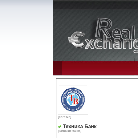
[логотип]
Техника Банк
[название банка]