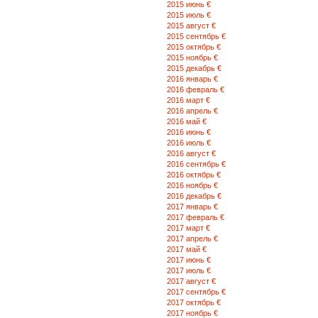
2015 июнь €
Целилабад г., H. Eliyev пр-т., 42 B 
2015 июль €
3-52-43
2015 август €
2015 сентябрь €
2015 октябрь €
Генсе г., A.Abbaszade ул.., 72 (0-2
2015 ноябрь €
57-47-56
2015 декабрь €
2016 январь €
2016 февраль €
Хасмаз г., Koroglu ул. 20 (0172) 5
2016 март €
2016 апрель €
2016 май €
Кебеле г., Azadliq ул. 14 А (0-160)
2016 июнь €
2016 июль €
2016 август €
Куба г., H.Eliyev пр-т. 17 (0-169) 5-
2016 сентябрь €
5-02-89
2016 октябрь €
2016 ноябрь €
2016 декабрь €
Мингесевир г., H. Eliyev пр-т. 32 a
2017 январь €
5-47-16
2017 февраль €
2017 март €
2017 апрель €
Нефтсала г., H.Eliyev пр-т., 30A (0
2017 май €
(0153) 2-43-04
2017 июнь €
2017 июль €
2017 август €
Товуз г., H.Eliyev пр-т.., 2B (0231) 
2017 сентябрь €
5-04-47(Факс)
2017 октябрь €
2017 ноябрь €