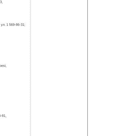
3,
ул. 1 569-86-31;
besi,
4-81,