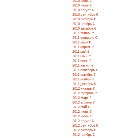
2010 июнь €
R.Behbudov ул. 25 596-28-05,
2010 июль €
495-13-37, 448-48-49
2010 август €
2010 сентябрь €
2010 октябрь €
Баку г., Nizami р-н.,
2010 ноябрь €
Mehseti ул., 26 421-90-70,
2010 декабрь €
421-90-50
2011 январь €
2011 февраль €
2011 март €
Баку г., Nesimi р-н.,
2011 апрель €
Sefereliyev ул., 17 598-02-60,
2011 май €
598-01-89, 493-33-81
2011 июнь €
2011 июль €
2011 август €
Баку г., Nesimi р-н.,
2011 сентябрь €
Mirqasimov ул., ev 10/18 441-38-96
2011 октябрь €
440-93-02 (fax)
2011 ноябрь €
2011 декабрь €
2012 январь €
Баку г., B.Serderov ул.,
2012 февраль €
ev 8, men. 9 ve 1 437-24-07,
2012 март €
437-24-08
2012 апрель €
2012 май €
2012 июнь €
Баку г., Nerimanov р-н.,
2012 июль €
12\22-ci kuce, ev 12 514-27-02,
2012 август €
517-27-03
2012 сентябрь €
2012 октябрь €
2012 ноябрь €
Сумгаит г., Sulh ул., 340 448-01-13