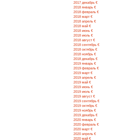
2017 декабрь €
Евлакс г.,
2018 январь €
Баку пр-т. 29 (0166) 6-11-24,
2018 февраль €
6-00-33, 6-50-23
2018 март €
Загалата г., Vidadi ул., 28a (0-174) 5-61-
2018 апрель €
2018 май €
2018 июнь €
2018 июль €
2018 август €
2018 сентябрь €
2018 октябрь €
2018 ноябрь €
2018 декабрь €
2019 январь €
2019 февраль €
2019 март €
2019 апрель €
2019 май €
2019 июнь €
2019 июль €
2019 август €
2019 сентябрь €
2019 октябрь €
2019 ноябрь €
2019 декабрь €
2020 январь €
2020 февраль €
2020 март €
2020 апрель €
2020 май €