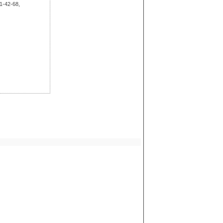
41-42-68,
-96-46, 446-96-01,