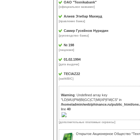
ОАО "Texnikabank"
[официальное название]
Алиев Этибар Махмуд
[правление банка]
Самир Гусейнов Нуридин
[руководство банка]
№ 198
[лицензия]
01.02.1994
[дата выдачи]
TECIAZ22
[swift/BIC]
Warning
: Undefined array key
"LD|WU|PW|BI|GC|CT|MI|XP|FM|CS" in
/home/admin/web/phinance.ru/public_html/one
line
40
[дополнительные платежные сервисы]
Открытое Акционерное Общество "Texn