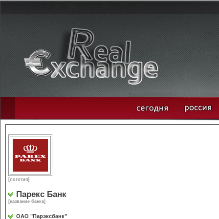
[логотип]
Парекс Банк
[название банка]
ОАО "Парэксбанк"