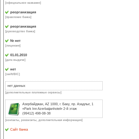
[официальное название]
реорганизация
[правление банка]
реорганизация
[руководство банка]
№ нет
[лицензия]
01.01.2010
[дата выдачи]
нет
[swift/BIC]
нет данных
[дополнительные платежные сервисы]
Азербайджан, AZ 1000, г. Баку, пр. Азадлыг, 1
«Park Inn Azerbaijanhotel» 2-й этаж
(99412) 498-08-38
[контакты, реквизиты, дополнительная информация]
Сайт банка