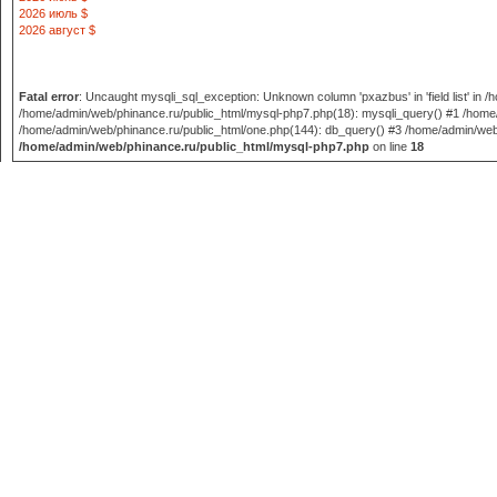
2026 июль $
2026 август $
Fatal error
: Uncaught mysqli_sql_exception: Unknown column 'pxazbus' in 'field list' in
/home/admin/web/phinance.ru/public_html/mysql-php7.php(18): mysqli_query() #1 /home/
/home/admin/web/phinance.ru/public_html/one.php(144): db_query() #3 /home/admin/web/phi
/home/admin/web/phinance.ru/public_html/mysql-php7.php
on line
18