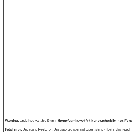
Warning
: Undefined variable $min in
/home/admin/web/phinance.ru/public_html/fun
Fatal error
: Uncaught TypeError: Unsupported operand types: string - float in /home/adm