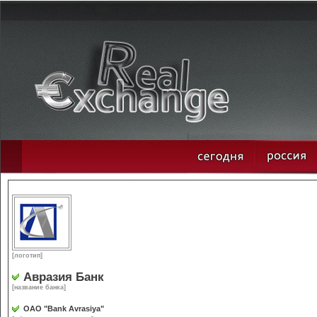
[логотип]
Авразия Банк
[название банка]
ОАО "Bank Avrasiya"