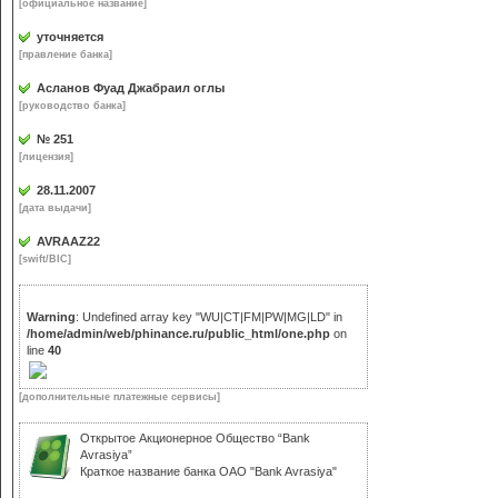
[официальное название]
уточняется
[правление банка]
Асланов Фуад Джабраил оглы
[руководство банка]
№ 251
[лицензия]
28.11.2007
[дата выдачи]
AVRAAZ22
[swift/BIC]
Warning
: Undefined array key "WU|CT|FM|PW|MG|LD" in
/home/admin/web/phinance.ru/public_html/one.php
on
line
40
[дополнительные платежные сервисы]
Открытое Акционерное Общество “Bank
Avrasiya”
Краткое название банка ОАО "Bank Avrasiya"