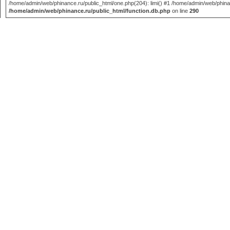
/home/admin/web/phinance.ru/public_html/one.php(204): limi() #1 /home/admin/web/phinance
/home/admin/web/phinance.ru/public_html/function.db.php
on line
290