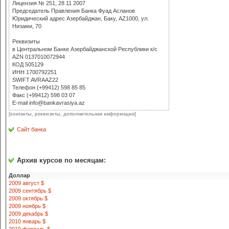
Лицензия № 251, 28 11 2007
Председатель Правления Банка Фуад Асланов
Юридический адрес Азербайджан, Баку, AZ1000, ул.
Низами, 70
Реквизиты
в Центральном Банке Азербайджанской Республики к/с
AZN 0137010072944
КОД 505129
ИНН 1700792251
SWIFT AVRAAZ22
Телефон (+99412) 598 85 85
Факс (+99412) 598 03 07
E-mail info@bankavrasiya.az
[контакты, реквизиты, дополнительная информация]
Сайт банка
Архив курсов по месяцам:
Доллар
2009 август $
2009 сентябрь $
2009 октябрь $
2009 ноябрь $
2009 декабрь $
2010 январь $