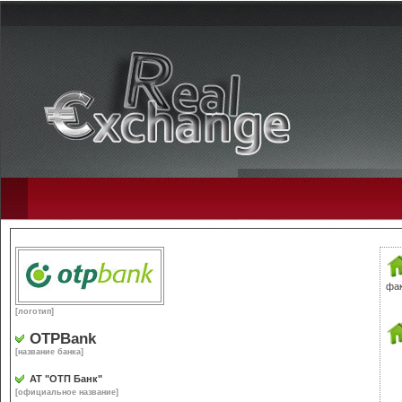
фак
[логотип]
OTPBank
[название банка]
АТ "ОТП Банк"
[официальное название]