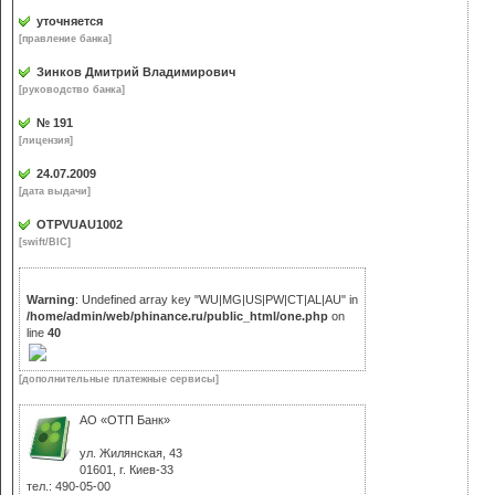
уточняется
[правление банка]
Зинков Дмитрий Владимирович
[руководство банка]
№ 191
[лицензия]
24.07.2009
[дата выдачи]
OTPVUAU1002
[swift/BIC]
Warning
: Undefined array key "WU|MG|US|PW|CT|AL|AU" in
/home/admin/web/phinance.ru/public_html/one.php
on
line
40
[дополнительные платежные сервисы]
АО «ОТП Банк»
ул. Жилянская, 43
01601, г. Киев-33
тел.: 490-05-00