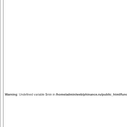
Warning
: Undefined variable $min in
/home/admin/web/phinance.ru/public_html/fun