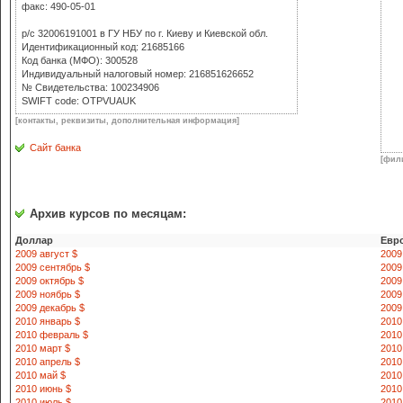
факс: 490-05-01
р/с 32006191001 в ГУ НБУ по г. Киеву и Киевской обл.
Идентификационный код: 21685166
Код банка (МФО): 300528
Индивидуальный налоговый номер: 216851626652
№ Свидетельства: 100234906
SWIFT code: OTPVUAUK
[контакты, реквизиты, дополнительная информация]
Сайт банка
[фил
Архив курсов по месяцам:
Доллар
Евр
2009 август $
2009
2009 сентябрь $
2009
2009 октябрь $
2009
2009 ноябрь $
2009
2009 декабрь $
2009
2010 январь $
2010
2010 февраль $
2010
2010 март $
2010
2010 апрель $
2010
2010 май $
2010
2010 июнь $
2010
2010 июль $
2010