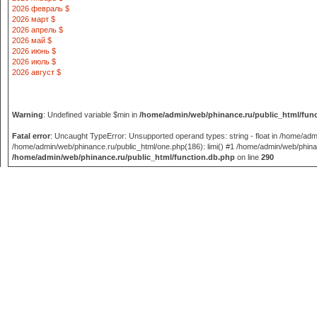
2026 февраль $
2026 март $
2026 апрель $
2026 май $
2026 июнь $
2026 июль $
2026 август $
Warning
: Undefined variable $min in
/home/admin/web/phinance.ru/public_html/fun
Fatal error
: Uncaught TypeError: Unsupported operand types: string - float in /home/adm
/home/admin/web/phinance.ru/public_html/one.php(186): limi() #1 /home/admin/web/phinance
/home/admin/web/phinance.ru/public_html/function.db.php
on line
290