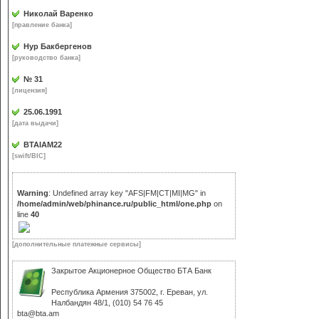
Николай Варенко
[правление банка]
Нур Бакбергенов
[руководство банка]
№ 31
[лицензия]
25.06.1991
[дата выдачи]
BTAIAM22
[swift/BIC]
Warning
: Undefined array key "АFS|FM|CT|MI|MG" in
/home/admin/web/phinance.ru/public_html/one.php
on
line
40
[дополнительные платежные сервисы]
Закрытое Акционерное Общество БТА Банк
Республика Армения 375002, г. Ереван, ул.
Налбандян 48/1, (010) 54 76 45
bta@bta.am