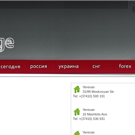
Yerevan
31/99 Moskovyan Str.
Tel: +(37410) 500 191
Yerevan
16 Mashtots Ave.
Tel: +(37410) 536 931
Yerevan