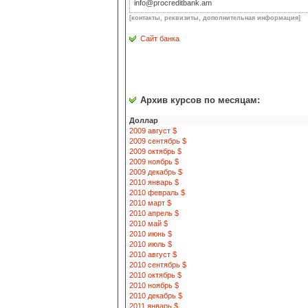
info@procreditbank.am
[контакты, реквизиты, дополнительная информация]
Сайт банка
Архив курсов по месяцам:
Доллар
2009 август $
2009 сентябрь $
2009 октябрь $
2009 ноябрь $
2009 декабрь $
2010 январь $
2010 февраль $
2010 март $
2010 апрель $
2010 май $
2010 июнь $
2010 июль $
2010 август $
2010 сентябрь $
2010 октябрь $
2010 ноябрь $
2010 декабрь $
2011 январь $