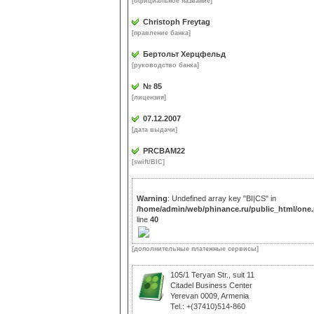
[официальное название]
Christoph Freytag
[правление банка]
Бертольт Херцфельд
[руководство банка]
№ 85
[лицензия]
07.12.2007
[дата выдачи]
PRCBAM22
[swift/BIC]
Warning
: Undefined array key "BI|CS" in
/home/admin/web/phinance.ru/public_html/one
line
40
[дополнительные платежные сервисы]
105/1 Teryan Str., suit 11
Citadel Business Center
Yerevan 0009, Armenia
Tel.: +(37410)514-860