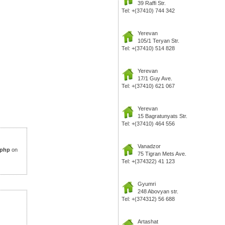
39 Raffi Str.
Tel: +(37410) 744 342
Yerevan
105/1 Teryan Str.
Tel: +(37410) 514 828
Yerevan
17/1 Guy Ave.
Tel: +(37410) 621 067
Yerevan
15 Bagratunyats Str.
Tel: +(37410) 464 556
Vanadzor
.php
on
75 Tigran Mets Ave.
Tel: +(374322) 41 123
Gyumri
248 Abovyan str.
Tel: +(374312) 56 688
Artashat