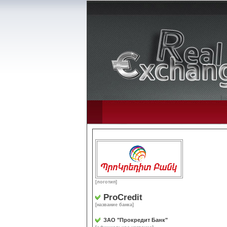
[логотип]
ProCredit
[название банка]
ЗАО "Прокредит Банк"