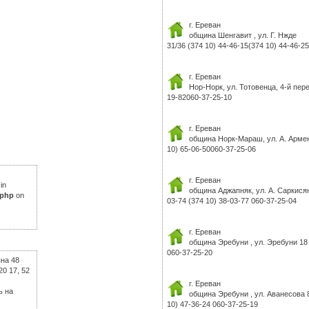
г. Ереван
община Шенгавит , ул. Г. Нжде
31/36 (374 10) 44-46-15(374 10) 44-46-2
г. Ереван
Нор-Норк, ул. Тотовенца, 4-й пере
19-82060-37-25-10
г. Ереван
община Норк-Мараш, ул. А. Армен
10) 65-06-50060-37-25-06
г. Ереван
in
община Аджапняк, ул. А. Саркисян
.php
on
03-74 (374 10) 38-03-77 060-37-25-04
г. Ереван
община Эребуни , ул. Эребуни 18 
060-37-25-20
яна 48
20 17, 52
г. Ереван
ь на
община Эребуни , ул. Аванесова 8
10) 47-36-24 060-37-25-19