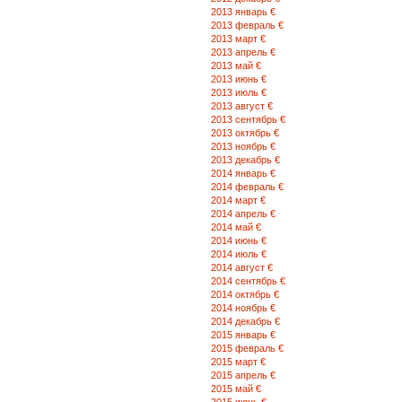
25-16
2013 январь €
2013 февраль €
2013 март €
НКР, г. Аскеран
2013 апрель €
ул. Шаумяна 3 ( 0476) 7-76-30060
2013 май €
2013 июнь €
2013 июль €
НКР, г. Гадрут
2013 август €
ул. Г. Нждэ 3Б ( 0475) 5-16-51060
2013 сентябрь €
2013 октябрь €
2013 ноябрь €
г. Армавир
2013 декабрь €
ул. Анрапетутяна 6 ( 374 237) 6-7
2014 январь €
2014 февраль €
2014 март €
г. Арарат
2014 апрель €
ул. Шаумяна 30/1 (374 0238) 4-10-
2014 май €
50 060-37-25-23
2014 июнь €
2014 июль €
2014 август €
г. Варденис
2014 сентябрь €
ул. В. Амбардзумяна 21/1
2014 октябрь €
(374 269) 2-10-60
2014 ноябрь €
060-37-25-25
2014 декабрь €
2015 январь €
2015 февраль €
г. Нор-Ачин
2015 март €
ул. Гаи 2
2015 апрель €
2015 май €