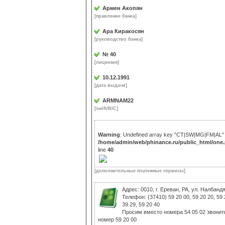
Армен Акопян
[правление банка]
Ара Киракосян
[руководство банка]
№ 40
[лицензия]
10.12.1991
[дата выдачи]
ARMNAM22
[swift/BIC]
Warning
: Undefined array key "CT|SW|MG|FM|AL" 
/home/admin/web/phinance.ru/public_html/one
line
40
[дополнительные платежные сервисы]
Адрес: 0010, г. Ереван, РА, ул. Налбанд
Телефон: (37410) 59 20 00, 59 20 20, 59 
39 29, 59 20 40
Просим вместо номера 54 05 02 звонит
номер 59 20 00