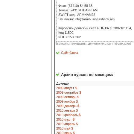
Факс: (37410) 54 58 35
Телекс: 243134 IBANK.AM
SWIFT код : ARMNAM22
Эл. почта: info@armbusinessbank.am
Корреспондентский счет в ЦБ РА 103002101154,
Код 11500,
ИНН 01500362
[контакты, реквизиты, дополнительная информация]
Сайт банка
Архив курсов по месяцам:
Доллар
2009 август $
2009 сентябрь $
2009 октябрь $
2009 ноябрь $
2009 декабрь $
2010 январь $
2010 февраль $
2010 март $
2010 апрель $
2010 май $
2010 июнь $