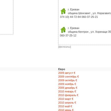
г. Ереван
община Шенгавит , ул. Норагавита
374 10) 44-72-84 060-37-25-21
г. Ереван
община Кентрон , ул. Хоренаци 35
060-37-25-12
г. Гюмри
[филиалы]
Площадь Независимости 8 (374 31
312) 2-33-03 060-37-25-05
г. Гюмри
ул. П. Севака 13 (374 312) 5-33-03
Евро
060-37-25-22
2009 август €
2009 сентябрь €
2009 октябрь €
г. Талин
2009 ноябрь €
ул. Гая 1
2009 декабрь €
2010 январь €
2010 февраль €
(374 249) 2-38-55 (374 249) 2-38-
2010 март €
2010 апрель €
2010 май €
г. Ванадзор
2010 июнь €