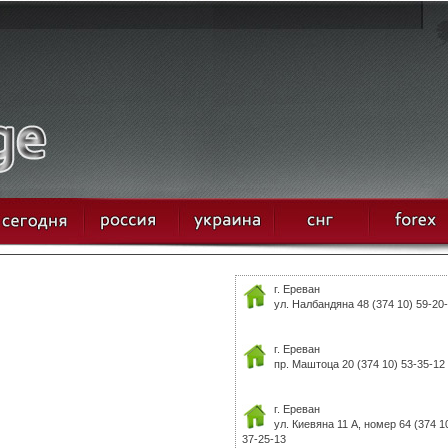
г. Ереван
ул. Налбандяна 48 (374 10) 59-20
г. Ереван
пр. Маштоца 20 (374 10) 53-35-12
г. Ереван
ул. Киевяна 11 А, номер 64 (374 1
37-25-13