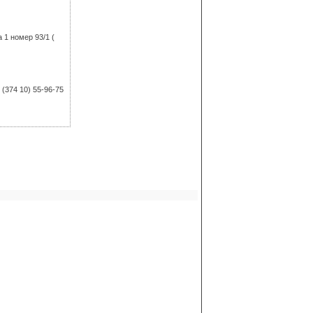
 1 номер 93/1 (
 (374 10) 55-96-75
2) 3-30-84(374
 (374 312) 5-33-17
80 060-37-25-03