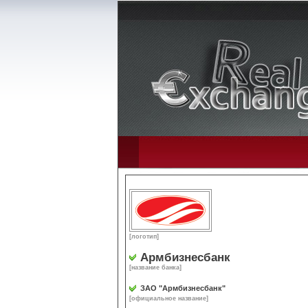
[логотип]
Армбизнесбанк
[название банка]
ЗАО "Армбизнесбанк"
[официальное название]