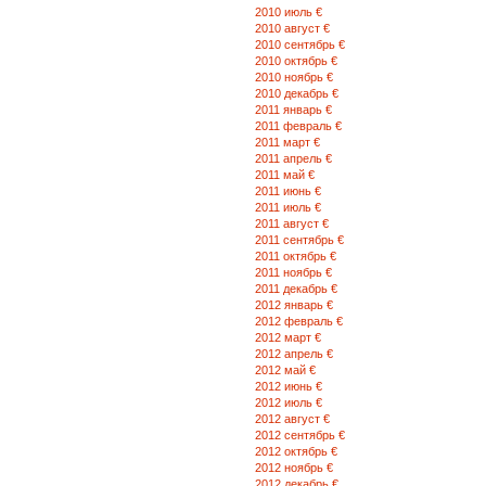
пр. Тиграна Меца 44 (374 322) 2-1
2010 июль €
17-73 060-37-25-02
2010 август €
2010 сентябрь €
2010 октябрь €
г. Каджаран
2010 ноябрь €
ул. Лернагорцнери 15 (374 285) 3-
2010 декабрь €
09
2011 январь €
2011 февраль €
2011 март €
НКР, г. Степанакерт
2011 апрель €
ул. Григора Лусаворича 31 ( 0 479)
2011 май €
7-40-64
2011 июнь €
060-37-25-07
2011 июль €
2011 август €
2011 сентябрь €
НКР, г. Степанакерт
2011 октябрь €
ул. С. Давита 15
2011 ноябрь €
2011 декабрь €
2012 январь €
( 0 479) 7-40-67
2012 февраль €
060-37-25-24
2012 март €
2012 апрель €
2012 май €
НКР, г. Мартуни
2012 июнь €
ул. Азатамартикнери 12 А ( 0 478)
2012 июль €
25-14
2012 август €
2012 сентябрь €
2012 октябрь €
НКР, г. Мартакерт
2012 ноябрь €
ул. Азатамартикнери 124/ 2 ( 0474
2012 декабрь €