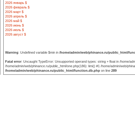
2026 январь $
2026 февраль $
2026 март $
2026 апрель $
2026 май $
2026 июнь $
2026 июль $
2026 август $
Warning
: Undefined variable $min in
/home/admin/web/phinance.ru/public_html/fun
Fatal error
: Uncaught TypeError: Unsupported operand types: string + float in /home/adm
/home/admin/web/phinance.ru/public_html/one.php(186): limi() #1 /home/admin/web/phinance
/home/admin/web/phinance.ru/public_html/function.db.php
on line
289