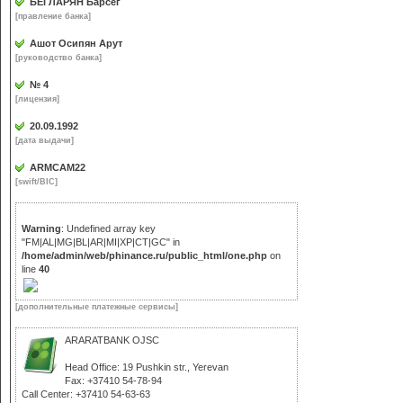
БЕГЛАРЯН Барсег
[правление банка]
Ашот Осипян Арут
[руководство банка]
№ 4
[лицензия]
20.09.1992
[дата выдачи]
ARMCAM22
[swift/BIC]
Warning
: Undefined array key
"FM|AL|MG|BL|AR|MI|XP|CT|GC" in
/home/admin/web/phinance.ru/public_html/one.php
on
line
40
[дополнительные платежные сервисы]
ARARATBANK OJSC
Head Office: 19 Pushkin str., Yerevan
Fax: +37410 54-78-94
Call Center: +37410 54-63-63