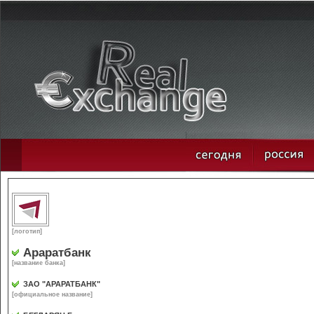
[логотип]
Араратбанк
[название банка]
ЗАО "АРАРАТБАНК"
[официальное название]