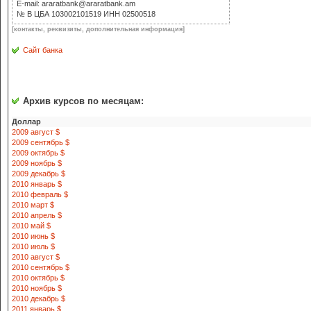
E-mail: araratbank@araratbank.am
№ В ЦБА 103002101519 ИНН 02500518
[контакты, реквизиты, дополнительная информация]
Сайт банка
Архив курсов по месяцам:
Доллар
2009 август $
2009 сентябрь $
2009 октябрь $
2009 ноябрь $
2009 декабрь $
2010 январь $
2010 февраль $
2010 март $
2010 апрель $
2010 май $
2010 июнь $
2010 июль $
2010 август $
2010 сентябрь $
2010 октябрь $
2010 ноябрь $
2010 декабрь $
2011 январь $