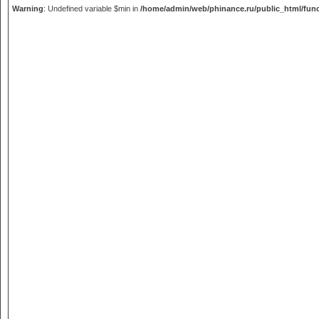
Warning
: Undefined variable $min in
/home/admin/web/phinance.ru/public_html/fun