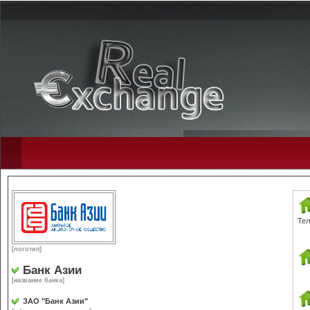
Тел
[логотип]
Банк Азии
[название банка]
ЗАО "Банк Азии"