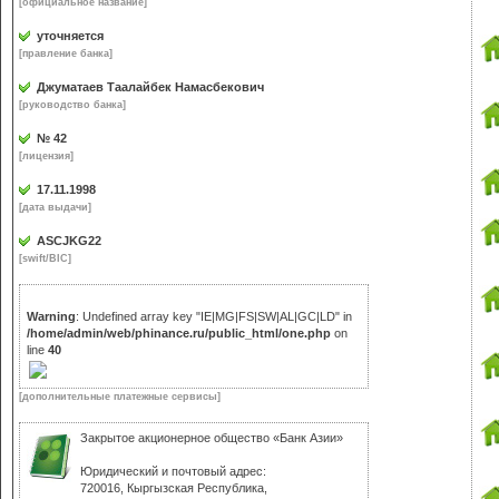
[официальное название]
уточняется
[правление банка]
Джуматаев Таалайбек Намасбекович
[руководство банка]
№ 42
[лицензия]
17.11.1998
[дата выдачи]
ASCJKG22
[swift/BIC]
Warning
: Undefined array key "IE|MG|FS|SW|AL|GC|LD" in
/home/admin/web/phinance.ru/public_html/one.php
on
line
40
[дополнительные платежные сервисы]
Закрытое акционерное общество «Банк Азии»
Юридический и почтовый адрес:
720016, Кыргызская Республика,