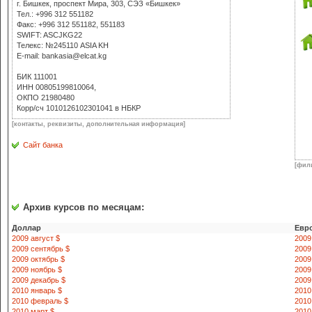
г. Бишкек, проспект Мира, 303, СЭЗ «Бишкек»
Тел.: +996 312 551182
Факс: +996 312 551182, 551183
SWIFT: ASCJKG22
Телекс: №245110 ASIA KH
E-mail: bankasia@elcat.kg
БИК 111001
ИНН 00805199810064,
ОКПО 21980480
Корр/сч 1010126102301041 в НБКР
[контакты, реквизиты, дополнительная информация]
Сайт банка
[фил
Архив курсов по месяцам:
Доллар
Евр
2009 август $
2009
2009 сентябрь $
2009
2009 октябрь $
2009
2009 ноябрь $
2009
2009 декабрь $
2009
2010 январь $
2010
2010 февраль $
2010
2010 март $
2010