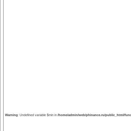
Warning
: Undefined variable $min in
/home/admin/web/phinance.ru/public_html/fun