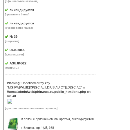
[официальное название]
ликвидируется
[правление банка]
ликвидируется
[руководство банка]
№ 39
[лицензия]
00.00.0000
[дата выдачи]
ASUJKG22
[swift/BIC]
Warning
: Undefined array key
"MG|PW|WU|IE|XP|GC|AL|LD|US|AU|CT|LD|GC|AE" in
/home/admin/web/phinance.ru/public_html/one.php
on
line
40
[дополнительные платежные сервисы]
В связи с признанием банкротом, ликвидируется
г. Бишкек, пр. Чуй, 168