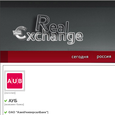
[логотип]
АУБ
[название банка]
ОАО "АзияУниверсалБанк"|