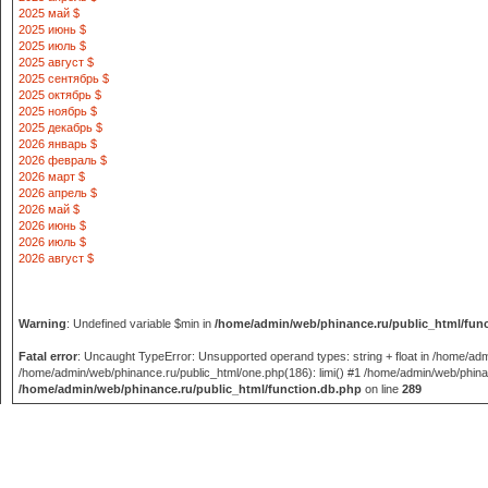
2025 май $
2025 июнь $
2025 июль $
2025 август $
2025 сентябрь $
2025 октябрь $
2025 ноябрь $
2025 декабрь $
2026 январь $
2026 февраль $
2026 март $
2026 апрель $
2026 май $
2026 июнь $
2026 июль $
2026 август $
Warning
: Undefined variable $min in
/home/admin/web/phinance.ru/public_html/fun
Fatal error
: Uncaught TypeError: Unsupported operand types: string + float in /home/adm
/home/admin/web/phinance.ru/public_html/one.php(186): limi() #1 /home/admin/web/phinance
/home/admin/web/phinance.ru/public_html/function.db.php
on line
289