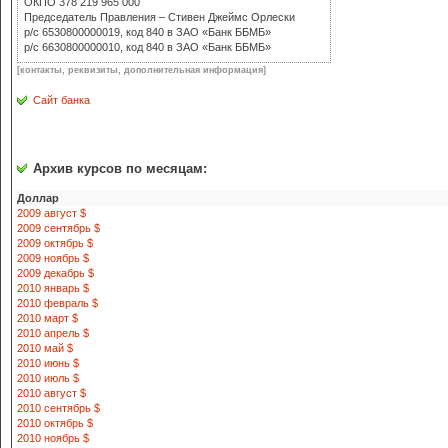
ОКПО 378 219 965 000
Председатель Правления – Стивен Джеймс Орлески
р/с 6530800000019, код 840 в ЗАО «Банк ББМБ»
р/с 6630800000010, код 840 в ЗАО «Банк ББМБ»
[контакты, реквизиты, дополнительная информация]
Сайт банка
Архив курсов по месяцам:
Доллар
2009 август $
2009 сентябрь $
2009 октябрь $
2009 ноябрь $
2009 декабрь $
2010 январь $
2010 февраль $
2010 март $
2010 апрель $
2010 май $
2010 июнь $
2010 июль $
2010 август $
2010 сентябрь $
2010 октябрь $
2010 ноябрь $