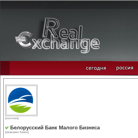
[логотип]
Белорусский Банк Малого Бизнеса
[название банка]