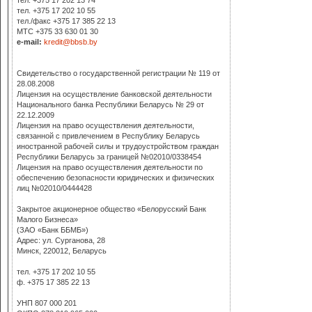
тел. +375 17 202 13 74
тел. +375 17 202 10 55
тел./факс +375 17 385 22 13
МТС
+375 33 630 01 30
e-mail:
kredit@bbsb.by
Свидетельство о государственной регистрации № 119 от
28.08.2008
Лицензия на осуществление банковской деятельности
Национального банка Республики Беларусь № 29 от
22.12.2009
Лицензия на право осуществления деятельности,
связанной с привлечением в Республику Беларусь
иностранной рабочей силы и трудоустройством граждан
Республики Беларусь за границей №02010/0338454
Лицензия на право осуществления деятельности по
обеспечению безопасности юридических и физических
лиц №02010/0444428
Закрытое акционерное общество «Белорусский Банк
Малого Бизнеса»
(ЗАО «Банк ББМБ»)
Адрес: ул. Сурганова, 28
Минск, 220012, Беларусь
тел. +375 17 202 10 55
ф. +375 17 385 22 13
УНП 807 000 201