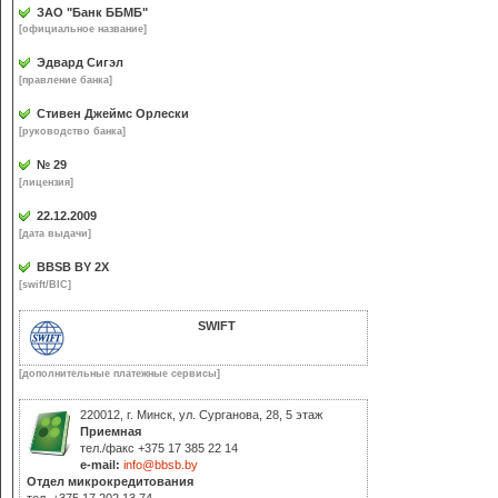
ЗАО "Банк ББМБ"
[официальное название]
Эдвард Сигэл
[правление банка]
Стивен Джеймс Орлески
[руководство банка]
№ 29
[лицензия]
22.12.2009
[дата выдачи]
BBSB BY 2X
[swift/BIC]
SWIFT
[дополнительные платежные сервисы]
220012, г. Минск, ул. Сурганова, 28, 5 этаж
Приемная
тел./факс +375 17 385 22 14
e-mail:
info@bbsb.by
Отдел микрокредитования