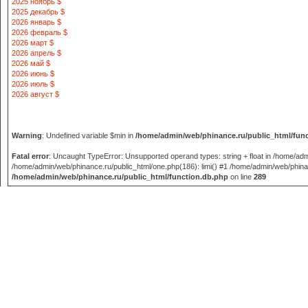
2025 ноябрь $
2025 декабрь $
2026 январь $
2026 февраль $
2026 март $
2026 апрель $
2026 май $
2026 июнь $
2026 июль $
2026 август $
Warning
: Undefined variable $min in
/home/admin/web/phinance.ru/public_html/fun
Fatal error
: Uncaught TypeError: Unsupported operand types: string + float in /home/adm
/home/admin/web/phinance.ru/public_html/one.php(186): limi() #1 /home/admin/web/phinance
/home/admin/web/phinance.ru/public_html/function.db.php
on line
289