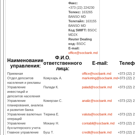
Факс:
+373 (22) 224230
Телекс:
163265
BANSO MD
Телетайп:
163155
BANSO MD
Код SWIFT:
BSOC
MD2X
Reuter Dealing
код:
BSOC
E-mail:
office@socbank.md
Ф.И.О.
Наименование
ответственного
E-mail:
Телеф
управления:
лица:
Приемная
office@socbank.md
+373 (22) 
Отдел депозитов
Кожухарь А.
marketing@socbank.md
+373 (22) 
населения и рекламы
Управление
Палади К.
paladi@socbank.md
+373 (22) 
инвестиций и
депозитов населения
Управление
Комерзан С.
analiz@socbank.md
+373 (22) 
планирования, анализа
и развития банка
Управление валютных
Тюрина Е.
valuta@socbank.md
+373 (22) 
операций
Управление
Мокану Н.
contabil@socbank.md
+373 (22) 
бухгалтерского учета
Главное управление
Буш Т.
credit@socbank.md
+373 (22) 