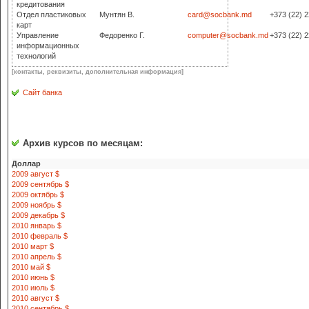
кредитования
Отдел пластиковых
Мунтян В.
card@socbank.md
+373 (22) 
карт
Управление
Федоренко Г.
computer@socbank.md
+373 (22) 
информационных
технологий
[контакты, реквизиты, дополнительная информация]
Сайт банка
Архив курсов по месяцам:
Доллар
2009 август $
2009 сентябрь $
2009 октябрь $
2009 ноябрь $
2009 декабрь $
2010 январь $
2010 февраль $
2010 март $
2010 апрель $
2010 май $
2010 июнь $
2010 июль $
2010 август $
2010 сентябрь $