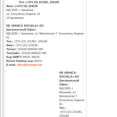
Тел: (+373 22) 221481, 225169
Факс: (+373 22) 224230
МД 2005, г. Кишинев,
ул. Бэнулеску Бодони, 61
16 филиалов
КБ «BANCA SOCIALA» АО
Центральный Офис:
МД 2005, г. Кишинев, ул. Митрополит Г. Бэнулеску Бодони,
61
Тел.:
+373 (22) 221481, 225169
Факс:
+373 (22) 224230
Телекс:
163265 BANSO MD
Телетайп:
163155 BANSO MD
Код SWIFT:
BSOC MD2X
Reuter Dealing код:
BSOC
E-mail:
office@socbank.md
КБ «BANCA
SOCIALA» АО
Центральный
Офис:
МД 2005, г.
Кишинев, ул.
Митрополит Г.
Бэнулеску Бодони,
61
Тел.:
+373 (22) 221481,
225169