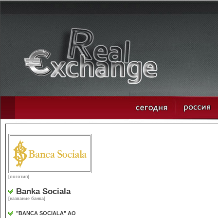
[логотип]
Banka Sociala
[название банка]
"BANCA SOCIALA" АО