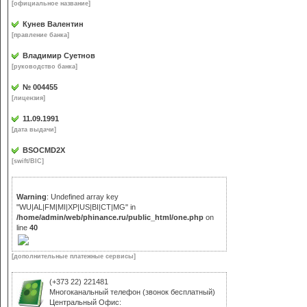
[официальное название]
Кунев Валентин
[правление банка]
Владимир Суетнов
[руководство банка]
№ 004455
[лицензия]
11.09.1991
[дата выдачи]
BSOCMD2X
[swift/BIC]
Warning
: Undefined array key
"WU|AL|FM|MI|XP|US|BI|CT|MG" in
/home/admin/web/phinance.ru/public_html/one.php
on
line
40
[дополнительные платежные сервисы]
(+373 22)
221481
Многоканальный телефон (звонок бесплатный)
Центральный Офис: