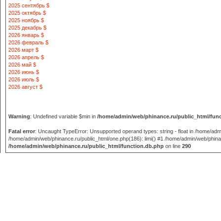
2025 сентябрь $
2025 октябрь $
2025 ноябрь $
2025 декабрь $
2026 январь $
2026 февраль $
2026 март $
2026 апрель $
2026 май $
2026 июнь $
2026 июль $
2026 август $
Warning
: Undefined variable $min in
/home/admin/web/phinance.ru/public_html/fun
Fatal error
: Uncaught TypeError: Unsupported operand types: string - float in /home/adm
/home/admin/web/phinance.ru/public_html/one.php(186): limi() #1 /home/admin/web/phinance
/home/admin/web/phinance.ru/public_html/function.db.php
on line
290