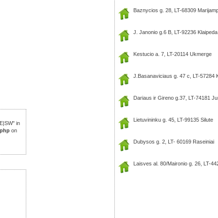
Baznycios g. 28, LT-68309 Marijam
J. Janonio g.6 B, LT-92236 Klaipeda
Kestucio a. 7, LT-20114 Ukmerge
J.Basanaviciaus g. 47 c, LT-57284 K
Dariaus ir Gireno g.37, LT-74181 J
Lietuvininku g. 45, LT-99135 Silute
E|SW" in
.php
on
Dubysos g. 2, LT- 60169 Raseiniai
Laisves al. 80/Maironio g. 26, LT-