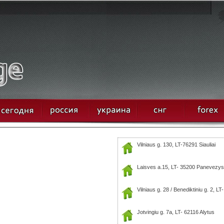
Vilniaus g. 130, LT-76291 Siauliai
Laisves a.15, LT- 35200 Panevezys
Vilniaus g. 28 / Benediktiniu g. 2, LT
Jotvingiu g. 7a, LT- 62116 Alytus