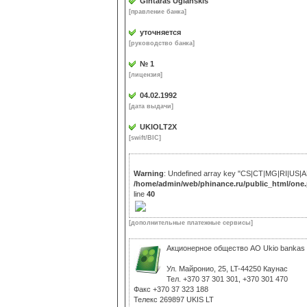
Gintaras Ugianskis
[правление банка]
уточняется
[руководство банка]
№ 1
[лицензия]
04.02.1992
[дата выдачи]
UKIOLT2X
[swift/BIC]
Warning
: Undefined array key "CS|CT|MG|RI|US|A
/home/admin/web/phinance.ru/public_html/one
line
40
[дополнительные платежные сервисы]
Акционерное общество АО Ukio bankas
Ул. Майронио, 25, LT-44250 Каунас
Тел. +370 37 301 301, +370 301 470
Факс +370 37 323 188
Телекс 269897 UKIS LT