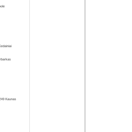
pole
edainiai
urbarkas
44249 Kaunas