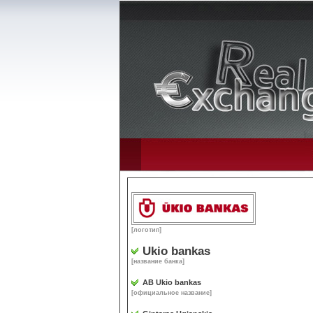
[логотип]
Ukio bankas
[название банка]
AB Ukio bankas
[официальное название]