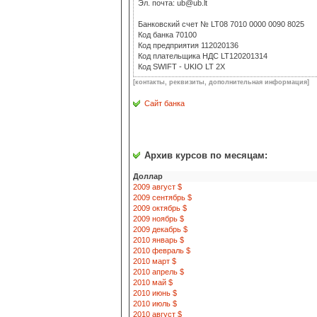
Эл. почта: ub@ub.lt
Банковский счет № LT08 7010 0000 0090 8025
Код банка 70100
Код предприятия 112020136
Код плательщика НДС LT120201314
Код SWIFT - UKIO LT 2X
[контакты, реквизиты, дополнительная информация]
Сайт банка
Архив курсов по месяцам:
Доллар
2009 август $
2009 сентябрь $
2009 октябрь $
2009 ноябрь $
2009 декабрь $
2010 январь $
2010 февраль $
2010 март $
2010 апрель $
2010 май $
2010 июнь $
2010 июль $
2010 август $