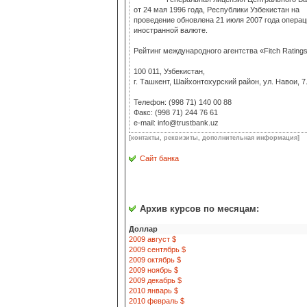
от 24 мая 1996 года, Республики Узбекистан на
проведение обновлена 21 июля 2007 года операц
иностранной валюте.
Рейтинг международного агентства «Fitch Ratings
100 011, Узбекистан,
г. Ташкент, Шайхонтохурский район, ул. Навои, 7
Телефон: (998 71) 140 00 88
Факс: (998 71) 244 76 61
e-mail: info@trustbank.uz
[контакты, реквизиты, дополнительная информация]
Сайт банка
Архив курсов по месяцам:
Доллар
2009 август $
2009 сентябрь $
2009 октябрь $
2009 ноябрь $
2009 декабрь $
2010 январь $
2010 февраль $