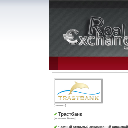
[логотип]
Трастбанк
[название банка]
Частный открытый акционерный биржевой 