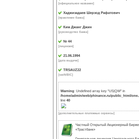
[официальное название]
Хаджизадаев Шерзод Рафатович
[правление банка]
Ким Джанг Джин
[руководство банка]
№ 44
[лицензия]
21.06.1994
[дата выдачи]
TRSAUZ22
[swift/BIC]
Warning
: Undefined array key "US|QW" in
/home/admin/web/phinance.ru/public_html/one
line
40
[дополнительные платежные сервисы]
Частный Открытый Акционерный Бирже
«Трастбанк»
Генеральная лицензия Центрального Б