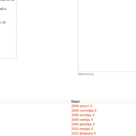
ий в
» В-
.
[филиалы]
Евро
2009 август €
2009 сентябрь €
2009 октябрь €
2009 ноябрь €
2009 декабрь €
2010 январь €
2010 февраль €