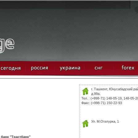
г. Ташкент, Юнусабадский ра
д.99а.
Тел. : (+998-71) 148-05-19, 148-05-2
Факс: (+998-71) 150-22-93
Ул. М.Отатурка, 1
банк "Трастбанк"