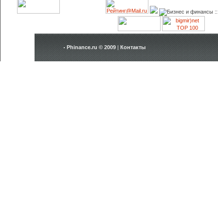
717442 Нама
г.ар Беруний
8 369 612-17-59
61-22-710
Phinance.ru © 2009
|
Контакты
230100 Нукус
8 361 780-00
224-04-17
231400 Чимб
8 361 444-05
444-05-83
230500 Кегей
8 361 412-24
412-18-50
230201 Беру
8 361 524-28
524-26-72
231300 Ходж
8 361 554-11
554-12-31