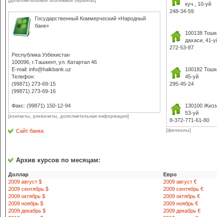
[дополнительные платежные сервисы]
куч., 10-уй
248-34-59
Государственный Коммерческий «Народный
банк»
100138 Тошк
дахаси, 41-у
272-53-87
Республика Узбекистан
100096, г.Ташкент, ул. Катартал 46
E-mail: info@halkbank.uz
100182 Тошке
Телефон:
45-уй
(99871) 273-69-15
295-45-24
(99871) 273-69-16
Факс: (99871) 150-12-94
130100 Жизз
53-уй
[контакты, реквизиты, дополнительная информация]
8-372-771-61-80
Сайт банка
[филиалы]
130800 Жизз
8-372 392-14
Архив курсов по месяцам:
130400 Жизз
Доллар
Евро
куча 33-уй.
2009 август $
2009 август €
8-372 432-13-37
2009 сентябрь $
2009 сентябрь €
2009 октябрь $
2009 октябрь €
2009 ноябрь $
2009 ноябрь €
131200 Жизз
2009 декабрь $
2009 декабрь €
кучаси 32-уй