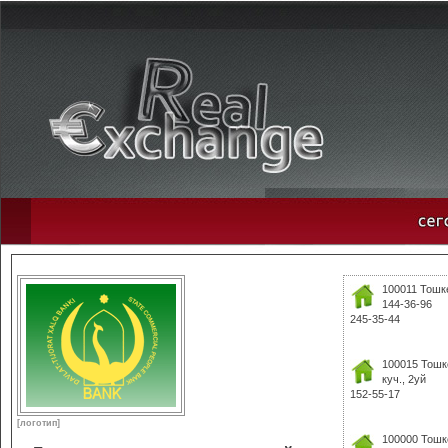
100011 Тошке
144-36-96
245-35-44
100015 Тошк
куч., 2уй
152-55-17
[логотип]
100000 Тошке