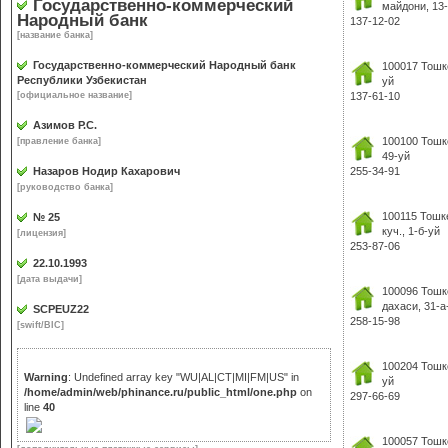
Государственно-коммерческий
майдони, 13
Народный банк
137-12-02
[название банка]
Государственно-коммерческий Народный банк
100017 Тошк
Республики Узбекистан
уй
[официальное название]
137-61-10
Азимов Р.С.
100100 Тошк
[правление банка]
49-уй
Назаров Нодир Кахарович
255-34-91
[руководство банка]
100115 Тошк
№ 25
куч., 1-б-уй
[лицензия]
253-87-06
22.10.1993
[дата выдачи]
100096 Тошк
дахаси, 31-а
SCPEUZ22
258-15-98
[swift/BIC]
100204 Тошк
Warning
: Undefined array key "WU|AL|CT|MI|FM|US" in
уй
/home/admin/web/phinance.ru/public_html/one.php
on
297-66-69
line
40
100057 Тошк