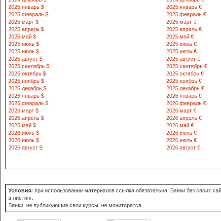
2025 январь $
2025 январь €
717400 Наман
2025 февраль $
2025 февраль €
24-уй
2025 март $
2025 март €
8 369 462-24-66
2025 апрель $
2025 апрель €
46-23-922
2025 май $
2025 май €
2025 июнь $
2025 июнь €
2025 июль $
2025 июль €
717220 Нама
2025 август $
2025 август €
куча 9-уй
2025 сентябрь $
2025 сентябрь €
8 369 652-35-59
2025 октябрь $
2025 октябрь €
652-38-76
2025 ноябрь $
2025 ноябрь €
2025 декабрь $
2025 декабрь €
2026 январь $
2026 январь €
717100 Нама
2026 февраль $
2026 февраль €
Фаргоний ку
2026 март $
2026 март €
8 369 442-12-98
2026 апрель $
2026 апрель €
442-29-40
2026 май $
2026 май €
2026 июнь $
2026 июнь €
2026 июль $
2026 июль €
717106 Нама
2026 август $
2026 август €
куча 5-уй
8 369 47-21-026
47-20-607
717106 Наман
Условия:
при использовании материалов ссылка обязательна. Банки без своих сай
5-уй
в листинг.
8 369 412-10-93
Банки, не публикующие свои курсы, не мониторятся.
412-16-11