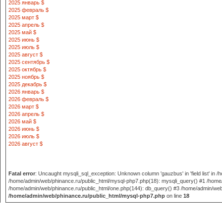
2025 январь $
2025 февраль $
2025 март $
2025 апрель $
2025 май $
2025 июнь $
2025 июль $
2025 август $
2025 сентябрь $
2025 октябрь $
2025 ноябрь $
2025 декабрь $
2026 январь $
2026 февраль $
2026 март $
2026 апрель $
2026 май $
2026 июнь $
2026 июль $
2026 август $
Fatal error
: Uncaught mysqli_sql_exception: Unknown column 'gauzbus' in 'field list' in
/home/admin/web/phinance.ru/public_html/mysql-php7.php(18): mysqli_query() #1 /home/
/home/admin/web/phinance.ru/public_html/one.php(144): db_query() #3 /home/admin/web/phi
/home/admin/web/phinance.ru/public_html/mysql-php7.php
on line
18