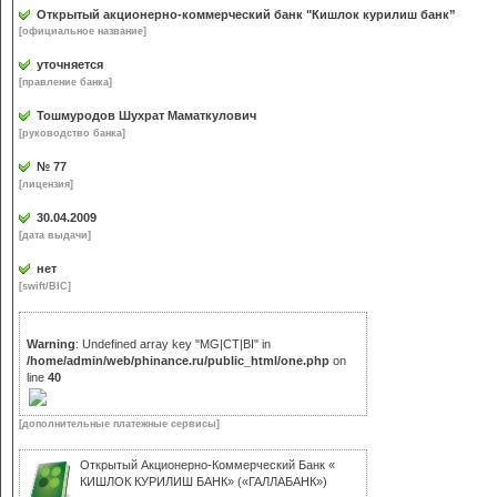
Открытый акционерно-коммерческий банк "Кишлок курилиш банк”
[официальное название]
уточняется
[правление банка]
Тошмуродов Шухрат Маматкулович
[руководство банка]
№ 77
[лицензия]
30.04.2009
[дата выдачи]
нет
[swift/BIC]
Warning
: Undefined array key "MG|CT|BI" in
/home/admin/web/phinance.ru/public_html/one.php
on
line
40
[дополнительные платежные сервисы]
Открытый Акционерно-Коммерческий Банк «
КИШЛОК КУРИЛИШ БАНК» («ГАЛЛАБАНК»)