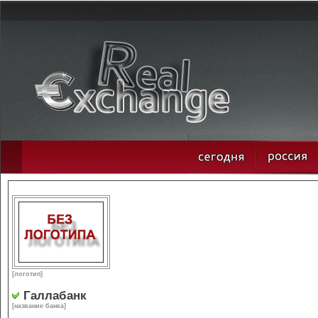
[логотип]
Галлабанк
[название банка]