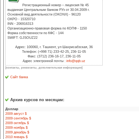
Регистрационный номер – лицензия № 45
выданная Центральным банком РУз от 30.04.2009 г.
Основной вид деятельности (OKONX) - 96120
OKPO - 15320710
INN - 206916313
Организационно-правовая форма по КОПФ - 1150
Форма собственности по КФС - 144
SWIFT: GJSOUZ22
Адрес: 100060, г. Ташкент, ул Шахрисабзская, 36
Телефон: (+998 71) 233-42-25, 236-11-05
Факс: (3712) 236-16-17, 236-11-05
Адрес электронной почты :
info@qqb.uz
[контакты, реквизиты, дополнительная информация]
Сайт банка
Архив курсов по месяцам:
Доллар
2009 август $
2009 сентябрь $
2009 октябрь $
2009 ноябрь $
2009 декабрь $
2010 январь $