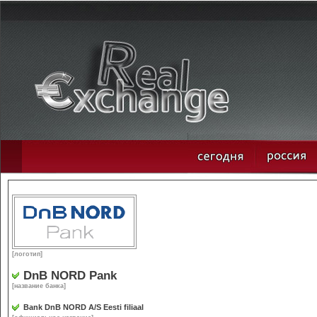
[логотип]
DnB NORD Pank
[название банка]
Bank DnB NORD A/S Eesti filiaal