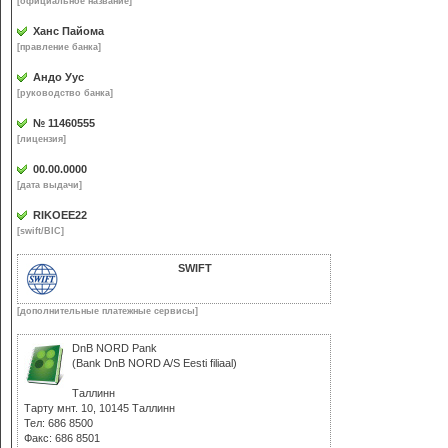
[официальное название]
Ханс Пайома
[правление банка]
Андо Уус
[руководство банка]
№ 11460555
[лицензия]
00.00.0000
[дата выдачи]
RIKOEE22
[swift/BIC]
SWIFT
[дополнительные платежные сервисы]
DnB NORD Pank
(Bank DnB NORD A/S Eesti filiaal)
Таллинн
Тарту мнт. 10, 10145 Таллинн
Тел: 686 8500
Факс: 686 8501