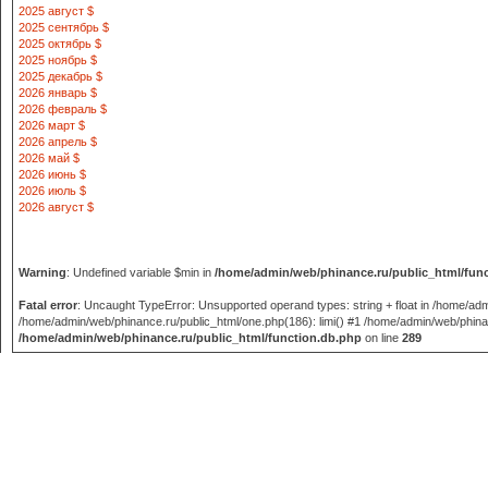
2025 август $
2025 сентябрь $
2025 октябрь $
2025 ноябрь $
2025 декабрь $
2026 январь $
2026 февраль $
2026 март $
2026 апрель $
2026 май $
2026 июнь $
2026 июль $
2026 август $
Warning
: Undefined variable $min in
/home/admin/web/phinance.ru/public_html/fun
Fatal error
: Uncaught TypeError: Unsupported operand types: string + float in /home/adm
/home/admin/web/phinance.ru/public_html/one.php(186): limi() #1 /home/admin/web/phinance
/home/admin/web/phinance.ru/public_html/function.db.php
on line
289