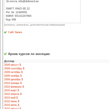
Эл.почта: info@dnbnord.ee
SWIFT: RIKO EE 22
Рег. №: 11460555
KMKR: EE101207964
Код: 696
[контакты, реквизиты, дополнительная информация]
Сайт банка
Архив курсов по месяцам:
Доллар
2009 август $
2009 сентябрь $
2009 октябрь $
2009 ноябрь $
2009 декабрь $
2010 январь $
2010 февраль $
2010 март $
2010 апрель $
2010 май $
2010 июнь $
2010 июль $
2010 август $