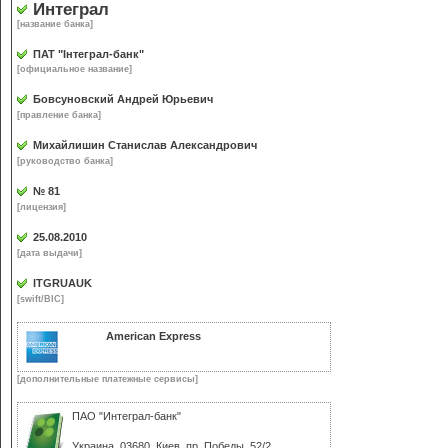
Интеграл
[название банка]
ПАТ "Інтеграл-банк"
[официальное название]
Бовсуновский Андрей Юрьевич
[правление банка]
Михайлишин Станислав Александрович
[руководство банка]
№ 81
[лицензия]
25.08.2010
[дата выдачи]
ITGRUAUK
[swift/BIC]
American Express
[дополнительные платежные сервисы]
ПАО "Интеграл-банк"
Украина, 03680, Киев, пр. Победы, 52/2