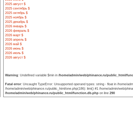
2025 август $
2025 сентябрь $
2025 октябрь $
2025 ноябрь $
2025 декабрь $
2026 январь $
2026 февраль $
2026 март $
2026 апрель $
2026 май $
2026 июнь $
2026 июль $
2026 август $
Warning
: Undefined variable $min in
/home/admin/web/phinance.ru/public_html/fun
Fatal error
: Uncaught TypeError: Unsupported operand types: string - float in /home/adm
/home/admin/web/phinance.ru/public_html/one.php(186): limi() #1 /home/admin/web/phinance
/home/admin/web/phinance.ru/public_html/function.db.php
on line
290