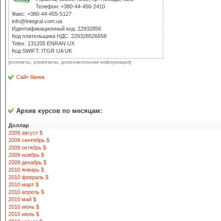
Телефон: +380-44-456-2410
Факс: +380-44-455-5127
info@integral.com.ua
Идентификационный код: 22932856
Код плательщика НДС: 229328526658
Теlex: 131205 ENRAN UX
Код SWIFT: ITGR UA UK
[контакты, реквизиты, дополнительная информация]
Сайт банка
Архив курсов по месяцам:
Доллар
2009 август $
2009 сентябрь $
2009 октябрь $
2009 ноябрь $
2009 декабрь $
2010 январь $
2010 февраль $
2010 март $
2010 апрель $
2010 май $
2010 июнь $
2010 июль $