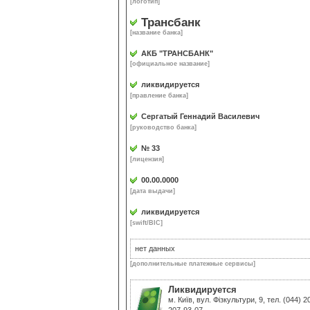
[логотип]
Трансбанк
[название банка]
АКБ "ТРАНСБАНК"
[официальное название]
ликвидируется
[правление банка]
Сергатый Геннадий Василевич
[руководство банка]
№ 33
[лицензия]
00.00.0000
[дата выдачи]
ликвидируется
[swift/BIC]
нет данных
[дополнительные платежные сервисы]
Ликвидируется
м. Київ, вул. Фізкультури, 9, тел. (044) 2