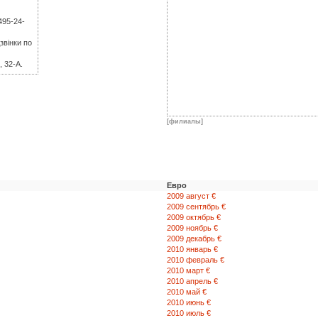
495-24-
звінки по
, 32-А.
[филиалы]
Евро
2009 август €
2009 сентябрь €
2009 октябрь €
2009 ноябрь €
2009 декабрь €
2010 январь €
2010 февраль €
2010 март €
2010 апрель €
2010 май €
2010 июнь €
2010 июль €