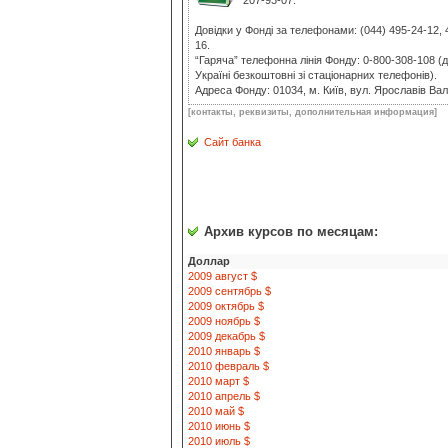
207-93-07.
Довідки у Фонді за телефонами: (044) 495-24-12, 
16.
“Гаряча” телефонна лінія Фонду: 0-800-308-108 (д
Україні безкоштовні зі стаціонарних телефонів).
Адреса Фонду: 01034, м. Київ, вул. Ярославів Вал
[контакты, реквизиты, дополнительная информация]
Сайт банка
Архив курсов по месяцам:
Доллар
2009 август $
2009 сентябрь $
2009 октябрь $
2009 ноябрь $
2009 декабрь $
2010 январь $
2010 февраль $
2010 март $
2010 апрель $
2010 май $
2010 июнь $
2010 июль $