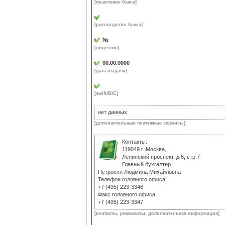
[правление банка]
[руководство банка]
№
[лицензия]
00.00.0000
[дата выдачи]
[swift/BIC]
нет данных
[дополнительные платежные сервисы]
Контакты:
119049 г. Москва,
Ленинский проспект, д.6, стр.7
Главный бухгалтер
Петросян Людмила Михайловна
Телефон головного офиса:
+7 (495) 223-3346
Факс головного офиса:
+7 (495) 223-3347
[контакты, реквизиты, дополнительная информация]