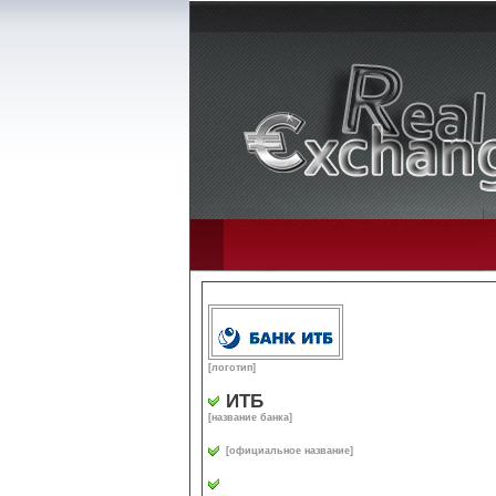
[логотип]
ИТБ
[название банка]
[официальное название]