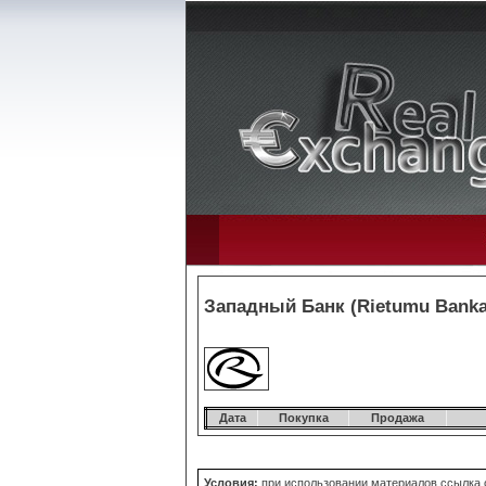
Западный Банк (Rietumu Banka)
Дата
Покупка
Продажа
Условия:
при использовании материалов ссылка о