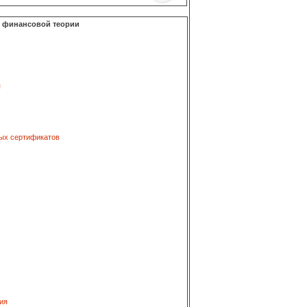
о финансовой теории
я
ых сертификатов
ия