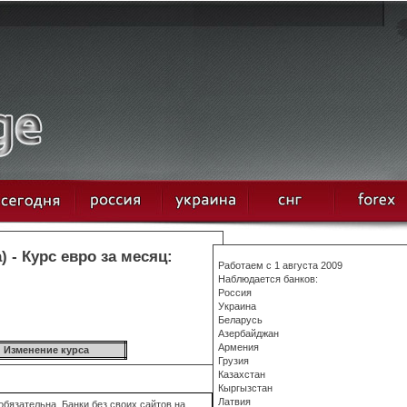
 - Курс евро за месяц:
Работаем с 1 августа 2009
Наблюдается банков:
Россия
Украина
Беларусь
Азербайджан
Армения
Изменение курса
Грузия
Казахстан
Кыргызстан
Латвия
бязательна. Банки без своих сайтов на