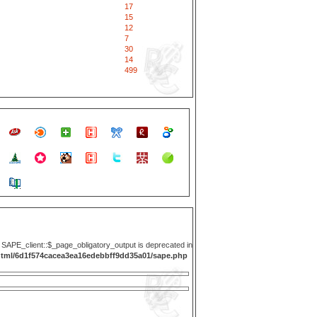
17
15
12
7
30
14
499
y SAPE_client::$_page_obligatory_output is deprecated in
html/6d1f574cacea3ea16edebbff9dd35a01/sape.php