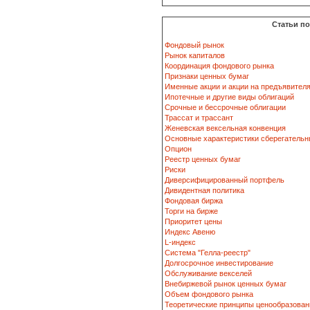
Статьи п
Фондовый рынок
Рынок капиталов
Координация фондового рынка
Признаки ценных бумаг
Именные акции и акции на предъявител
Ипотечные и другие виды облигаций
Срочные и бессрочные облигации
Трассат и трассант
Женевская вексельная конвенция
Основные характеристики сберегательн
Опцион
Реестр ценных бумаг
Риски
Диверсифицированный портфель
Дивидентная политика
Фондовая биржа
Торги на бирже
Приоритет цены
Индекс Авеню
L-индекс
Система "Гелла-реестр"
Долгосрочное инвестирование
Обслуживание векселей
Внебиржевой рынок ценных бумаг
Объем фондового рынка
Теоретические принципы ценообразован