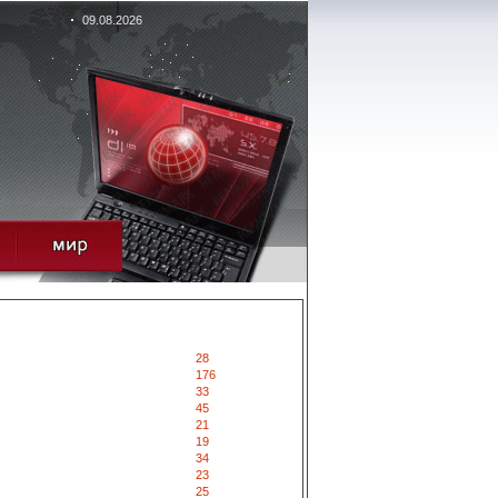
09.08.2026
28
176
33
45
21
19
34
23
25