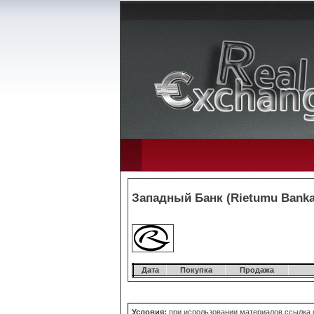
Западный Банк (Rietumu Banka)
Дата
Покупка
Продажа
Условия:
при использовании материалов ссылка о