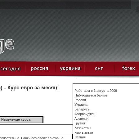
 - Курс евро за месяц:
Работаем с 1 августа 2009
Наблюдается банков:
Россия
Украина
Беларусь
Азербайджан
Армения
Изменение курса
Грузия
Казахстан
Кыргызстан
Латвия
бязательна. Банки без своих сайтов на