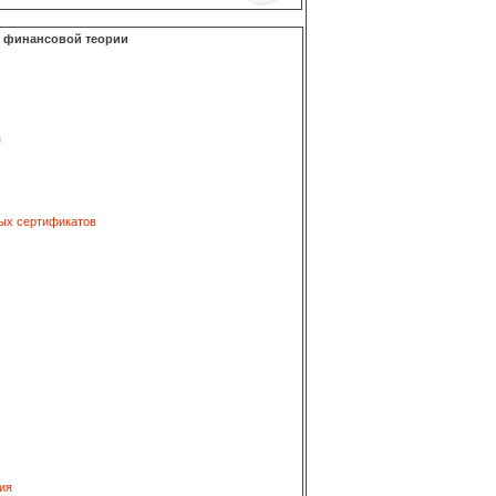
о финансовой теории
я
ых сертификатов
ия