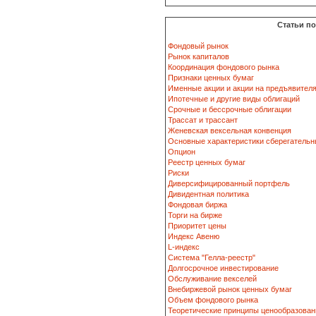
Статьи п
Фондовый рынок
Рынок капиталов
Координация фондового рынка
Признаки ценных бумаг
Именные акции и акции на предъявител
Ипотечные и другие виды облигаций
Срочные и бессрочные облигации
Трассат и трассант
Женевская вексельная конвенция
Основные характеристики сберегательн
Опцион
Реестр ценных бумаг
Риски
Диверсифицированный портфель
Дивидентная политика
Фондовая биржа
Торги на бирже
Приоритет цены
Индекс Авеню
L-индекс
Система "Гелла-реестр"
Долгосрочное инвестирование
Обслуживание векселей
Внебиржевой рынок ценных бумаг
Объем фондового рынка
Теоретические принципы ценообразован