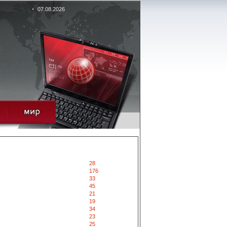
07.08.2026
28
176
33
45
21
19
34
23
25