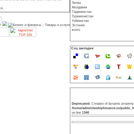
Литва
Молдавия
ся.
Таджикистан
Туркменистан
Узбекистан
Эстония
всего
Соц закладки
Deprecated
: Creation of dynamic propert
/home/admin/web/phinance.ru/public_
on line
1340