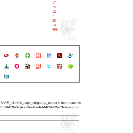
17
15
12
7
30
14
499
y SAPE_client::$_page_obligatory_output is deprecated in
html/6d1f574cacea3ea16edebbff9dd35a01/sape.php