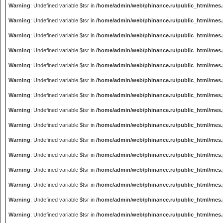
Warning
: Undefined variable $tsr in
/home/admin/web/phinance.ru/public_html/mes
Warning
: Undefined variable $tsr in
/home/admin/web/phinance.ru/public_html/mes
Warning
: Undefined variable $tsr in
/home/admin/web/phinance.ru/public_html/mes
Warning
: Undefined variable $tsr in
/home/admin/web/phinance.ru/public_html/mes
Warning
: Undefined variable $tsr in
/home/admin/web/phinance.ru/public_html/mes
Warning
: Undefined variable $tsr in
/home/admin/web/phinance.ru/public_html/mes
Warning
: Undefined variable $tsr in
/home/admin/web/phinance.ru/public_html/mes
Warning
: Undefined variable $tsr in
/home/admin/web/phinance.ru/public_html/mes
Warning
: Undefined variable $tsr in
/home/admin/web/phinance.ru/public_html/mes
Warning
: Undefined variable $tsr in
/home/admin/web/phinance.ru/public_html/mes
Warning
: Undefined variable $tsr in
/home/admin/web/phinance.ru/public_html/mes
Warning
: Undefined variable $tsr in
/home/admin/web/phinance.ru/public_html/mes
Warning
: Undefined variable $tsr in
/home/admin/web/phinance.ru/public_html/mes
Warning
: Undefined variable $tsr in
/home/admin/web/phinance.ru/public_html/mes
Warning
: Undefined variable $tsr in
/home/admin/web/phinance.ru/public_html/mes