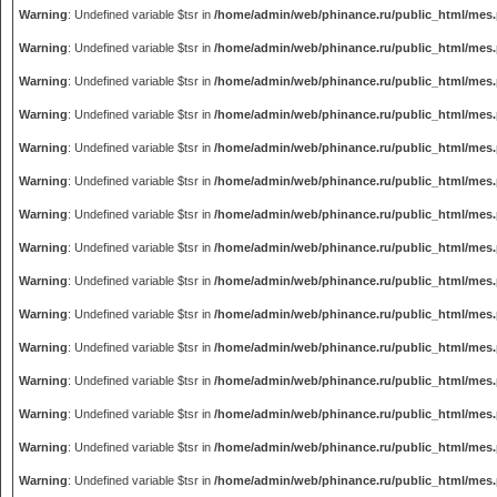
Warning
: Undefined variable $tsr in
/home/admin/web/phinance.ru/public_html/mes
Warning
: Undefined variable $tsr in
/home/admin/web/phinance.ru/public_html/mes
Warning
: Undefined variable $tsr in
/home/admin/web/phinance.ru/public_html/mes
Warning
: Undefined variable $tsr in
/home/admin/web/phinance.ru/public_html/mes
Warning
: Undefined variable $tsr in
/home/admin/web/phinance.ru/public_html/mes
Warning
: Undefined variable $tsr in
/home/admin/web/phinance.ru/public_html/mes
Warning
: Undefined variable $tsr in
/home/admin/web/phinance.ru/public_html/mes
Warning
: Undefined variable $tsr in
/home/admin/web/phinance.ru/public_html/mes
Warning
: Undefined variable $tsr in
/home/admin/web/phinance.ru/public_html/mes
Warning
: Undefined variable $tsr in
/home/admin/web/phinance.ru/public_html/mes
Warning
: Undefined variable $tsr in
/home/admin/web/phinance.ru/public_html/mes
Warning
: Undefined variable $tsr in
/home/admin/web/phinance.ru/public_html/mes
Warning
: Undefined variable $tsr in
/home/admin/web/phinance.ru/public_html/mes
Warning
: Undefined variable $tsr in
/home/admin/web/phinance.ru/public_html/mes
Warning
: Undefined variable $tsr in
/home/admin/web/phinance.ru/public_html/mes