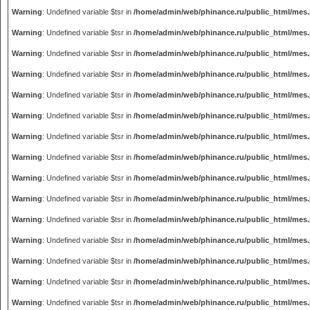
Warning
: Undefined variable $tsr in
/home/admin/web/phinance.ru/public_html/mes
Warning
: Undefined variable $tsr in
/home/admin/web/phinance.ru/public_html/mes
Warning
: Undefined variable $tsr in
/home/admin/web/phinance.ru/public_html/mes
Warning
: Undefined variable $tsr in
/home/admin/web/phinance.ru/public_html/mes
Warning
: Undefined variable $tsr in
/home/admin/web/phinance.ru/public_html/mes
Warning
: Undefined variable $tsr in
/home/admin/web/phinance.ru/public_html/mes
Warning
: Undefined variable $tsr in
/home/admin/web/phinance.ru/public_html/mes
Warning
: Undefined variable $tsr in
/home/admin/web/phinance.ru/public_html/mes
Warning
: Undefined variable $tsr in
/home/admin/web/phinance.ru/public_html/mes
Warning
: Undefined variable $tsr in
/home/admin/web/phinance.ru/public_html/mes
Warning
: Undefined variable $tsr in
/home/admin/web/phinance.ru/public_html/mes
Warning
: Undefined variable $tsr in
/home/admin/web/phinance.ru/public_html/mes
Warning
: Undefined variable $tsr in
/home/admin/web/phinance.ru/public_html/mes
Warning
: Undefined variable $tsr in
/home/admin/web/phinance.ru/public_html/mes
Warning
: Undefined variable $tsr in
/home/admin/web/phinance.ru/public_html/mes