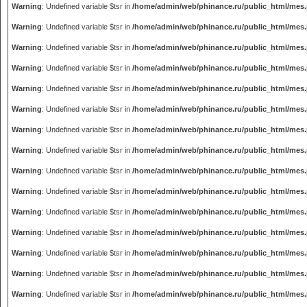
Warning
: Undefined variable $tsr in
/home/admin/web/phinance.ru/public_html/mes
Warning
: Undefined variable $tsr in
/home/admin/web/phinance.ru/public_html/mes
Warning
: Undefined variable $tsr in
/home/admin/web/phinance.ru/public_html/mes
Warning
: Undefined variable $tsr in
/home/admin/web/phinance.ru/public_html/mes
Warning
: Undefined variable $tsr in
/home/admin/web/phinance.ru/public_html/mes
Warning
: Undefined variable $tsr in
/home/admin/web/phinance.ru/public_html/mes
Warning
: Undefined variable $tsr in
/home/admin/web/phinance.ru/public_html/mes
Warning
: Undefined variable $tsr in
/home/admin/web/phinance.ru/public_html/mes
Warning
: Undefined variable $tsr in
/home/admin/web/phinance.ru/public_html/mes
Warning
: Undefined variable $tsr in
/home/admin/web/phinance.ru/public_html/mes
Warning
: Undefined variable $tsr in
/home/admin/web/phinance.ru/public_html/mes
Warning
: Undefined variable $tsr in
/home/admin/web/phinance.ru/public_html/mes
Warning
: Undefined variable $tsr in
/home/admin/web/phinance.ru/public_html/mes
Warning
: Undefined variable $tsr in
/home/admin/web/phinance.ru/public_html/mes
Warning
: Undefined variable $tsr in
/home/admin/web/phinance.ru/public_html/mes