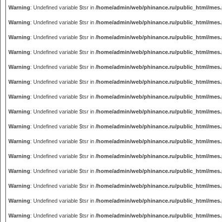
Warning
: Undefined variable $tsr in
/home/admin/web/phinance.ru/public_html/mes
Warning
: Undefined variable $tsr in
/home/admin/web/phinance.ru/public_html/mes
Warning
: Undefined variable $tsr in
/home/admin/web/phinance.ru/public_html/mes
Warning
: Undefined variable $tsr in
/home/admin/web/phinance.ru/public_html/mes
Warning
: Undefined variable $tsr in
/home/admin/web/phinance.ru/public_html/mes
Warning
: Undefined variable $tsr in
/home/admin/web/phinance.ru/public_html/mes
Warning
: Undefined variable $tsr in
/home/admin/web/phinance.ru/public_html/mes
Warning
: Undefined variable $tsr in
/home/admin/web/phinance.ru/public_html/mes
Warning
: Undefined variable $tsr in
/home/admin/web/phinance.ru/public_html/mes
Warning
: Undefined variable $tsr in
/home/admin/web/phinance.ru/public_html/mes
Warning
: Undefined variable $tsr in
/home/admin/web/phinance.ru/public_html/mes
Warning
: Undefined variable $tsr in
/home/admin/web/phinance.ru/public_html/mes
Warning
: Undefined variable $tsr in
/home/admin/web/phinance.ru/public_html/mes
Warning
: Undefined variable $tsr in
/home/admin/web/phinance.ru/public_html/mes
Warning
: Undefined variable $tsr in
/home/admin/web/phinance.ru/public_html/mes