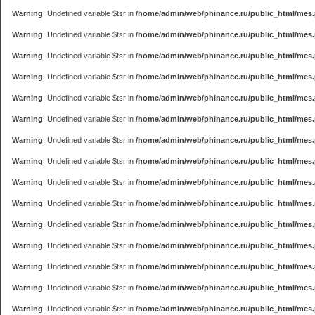
Warning
: Undefined variable $tsr in
/home/admin/web/phinance.ru/public_html/mes
Warning
: Undefined variable $tsr in
/home/admin/web/phinance.ru/public_html/mes
Warning
: Undefined variable $tsr in
/home/admin/web/phinance.ru/public_html/mes
Warning
: Undefined variable $tsr in
/home/admin/web/phinance.ru/public_html/mes
Warning
: Undefined variable $tsr in
/home/admin/web/phinance.ru/public_html/mes
Warning
: Undefined variable $tsr in
/home/admin/web/phinance.ru/public_html/mes
Warning
: Undefined variable $tsr in
/home/admin/web/phinance.ru/public_html/mes
Warning
: Undefined variable $tsr in
/home/admin/web/phinance.ru/public_html/mes
Warning
: Undefined variable $tsr in
/home/admin/web/phinance.ru/public_html/mes
Warning
: Undefined variable $tsr in
/home/admin/web/phinance.ru/public_html/mes
Warning
: Undefined variable $tsr in
/home/admin/web/phinance.ru/public_html/mes
Warning
: Undefined variable $tsr in
/home/admin/web/phinance.ru/public_html/mes
Warning
: Undefined variable $tsr in
/home/admin/web/phinance.ru/public_html/mes
Warning
: Undefined variable $tsr in
/home/admin/web/phinance.ru/public_html/mes
Warning
: Undefined variable $tsr in
/home/admin/web/phinance.ru/public_html/mes