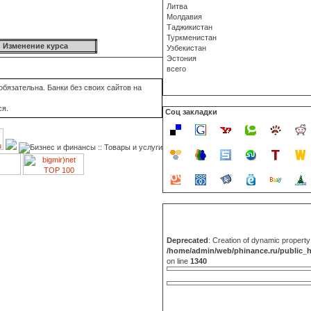
Литва
Молдавия
Таджикистан
Туркменистан
Изменение курса
Узбекистан
Эстония
всего
бязательна. Банки без своих сайтов на
ся.
Соц закладки
Deprecated
: Creation of dynamic propert
/home/admin/web/phinance.ru/public_
on line
1340