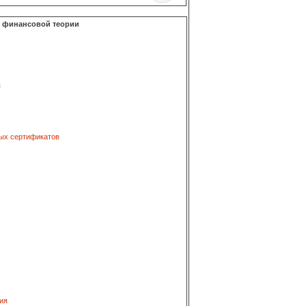
о финансовой теории
я
ых сертификатов
ия