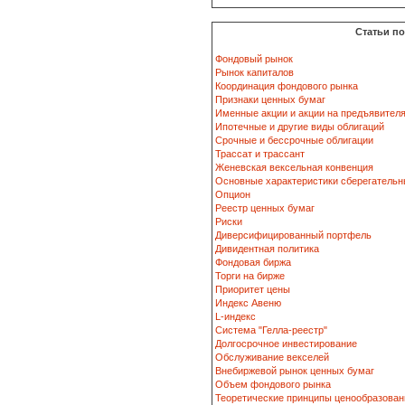
Статьи п
Фондовый рынок
Рынок капиталов
Координация фондового рынка
Признаки ценных бумаг
Именные акции и акции на предъявител
Ипотечные и другие виды облигаций
Срочные и бессрочные облигации
Трассат и трассант
Женевская вексельная конвенция
Основные характеристики сберегательн
Опцион
Реестр ценных бумаг
Риски
Диверсифицированный портфель
Дивидентная политика
Фондовая биржа
Торги на бирже
Приоритет цены
Индекс Авеню
L-индекс
Система "Гелла-реестр"
Долгосрочное инвестирование
Обслуживание векселей
Внебиржевой рынок ценных бумаг
Объем фондового рынка
Теоретические принципы ценообразован