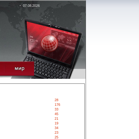
07.08.2026
28
176
33
45
21
19
34
23
25