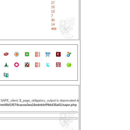
17
15
12
7
30
14
499
y SAPE_client::$_page_obligatory_output is deprecated in
html/6d1f574cacea3ea16edebbff9dd35a01/sape.php