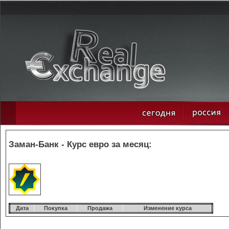
Заман-Банк - Курс евро за месяц:
Дата
Покупка
Продажа
Изменение курса