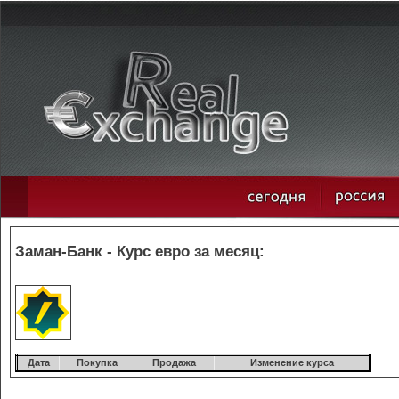
Заман-Банк - Курс евро за месяц:
Дата
Покупка
Продажа
Изменение курса