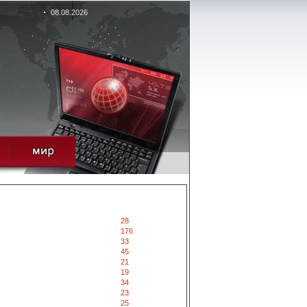
08.08.2026
28
176
33
45
21
19
34
23
25