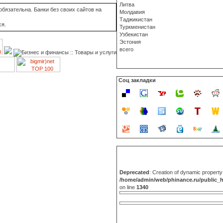
Литва
бязательна. Банки без своих сайтов на
Молдавия
Таджикистан
ся.
Туркменистан
Узбекистан
Эстония
всего
Соц закладки
Deprecated
: Creation of dynamic propert
/home/admin/web/phinance.ru/public_
on line
1340