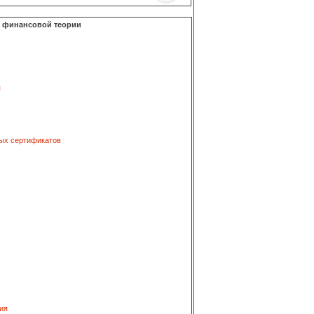
о финансовой теории
я
ых сертификатов
ия