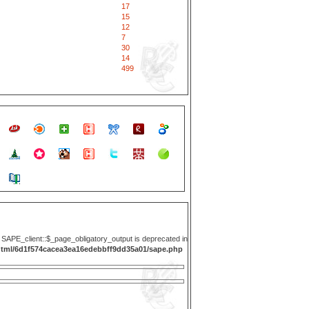
17
15
12
7
30
14
499
y SAPE_client::$_page_obligatory_output is deprecated in
html/6d1f574cacea3ea16edebbff9dd35a01/sape.php