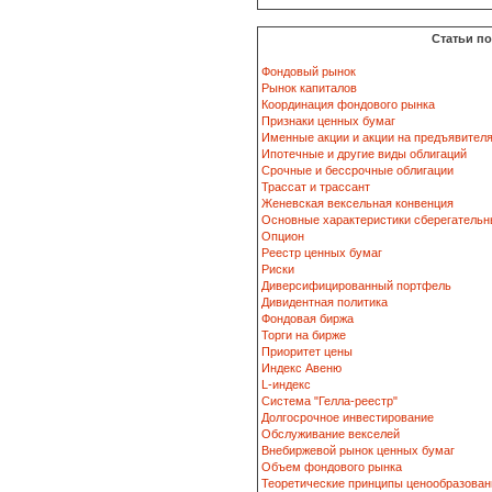
Статьи п
Фондовый рынок
Рынок капиталов
Координация фондового рынка
Признаки ценных бумаг
Именные акции и акции на предъявител
Ипотечные и другие виды облигаций
Срочные и бессрочные облигации
Трассат и трассант
Женевская вексельная конвенция
Основные характеристики сберегательн
Опцион
Реестр ценных бумаг
Риски
Диверсифицированный портфель
Дивидентная политика
Фондовая биржа
Торги на бирже
Приоритет цены
Индекс Авеню
L-индекс
Система "Гелла-реестр"
Долгосрочное инвестирование
Обслуживание векселей
Внебиржевой рынок ценных бумаг
Объем фондового рынка
Теоретические принципы ценообразован